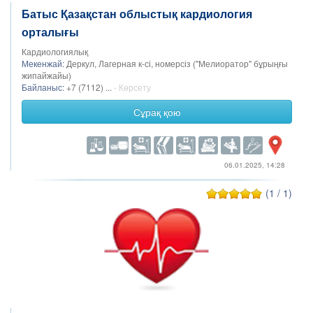
Батыс Қазақстан облыстық кардиология
орталығы
Кардиологиялық
Мекенжай:
Деркул, Лагерная к-сі, номерсіз ("Мелиоратор" бұрыңғы
жипайжайы)
Байланыс:
+7 (7112) ...
- Көрсету
Сұрақ қою
06.01.2025, 14:28
(1 / 1)