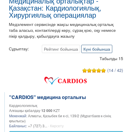
Медициналық орталықтар -
Қазақстан: Кардиологиялық,
Хирургиялық операциялар
Медэлемент сервисінде жақсы медициналық орталық
таба аласыз, контактілерді көру, сұрақ қою, оқу немесе
пікір қалдыру, қабылдауға жазылу
Сұрыптау:
Рейтинг бойынша
Күні бойынша
Табылды 15
(14 / 42)
"CARDIOS" медицина орталығы
Кардиологиялық
Алғашқы қабалдау
12 000
KZT
Мекенжай:
Алматы, Қазыбек би к-сі, 139/2 (Мұратбаев к-сінің
қиылысы)
Байланыс:
+7 (727) 3...
- Көрсету