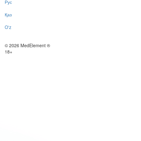
Рус
Қаз
O'z
© 2026 MedElement ®
18+