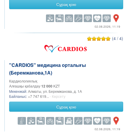
Сұрақ қою
02.08.2026, 11:19
(4 / 4)
"CARDIOS" медицина орталығы
(Беремжанова,1А)
Кардиологиялық
Алғашқы қабалдау
12 000
KZT
Мекенжай:
Алматы, ул. Беремжанова, д. 1А
Байланыс:
+7 747 619...
- Көрсету
Сұрақ қою
02.08.2026, 11:19