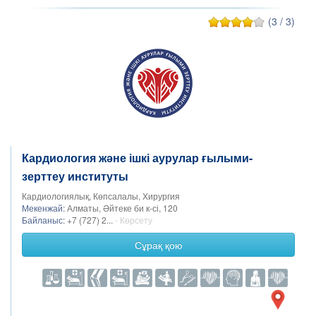
(3 / 3)
Кардиология және ішкі аурулар ғылыми-
зерттеу институты
Кардиологиялық, Көпсалалы, Хирургия
Мекенжай:
Алматы, Әйтеке би к-сі, 120
Байланыс:
+7 (727) 2...
- Көрсету
Сұрақ қою