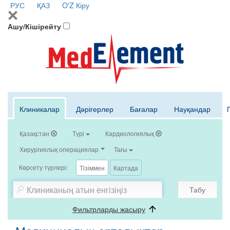
РУС
ҚАЗ
O'Z
Кіру
Ашу/Кішірейту
Клиникалар
Дәрігерлер
Бағалар
Науқандар
Қазақстан
Түрі
Кардиологиялық
Хирургиялық операциялар
Тағы
Көрсету түрлері:
Тізіммен
Картада
Табу
Фильтрларды жасыру