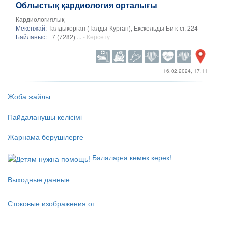
Облыстық қардиология орталығы
Кардиологиялық
Мекенжай:
Талдыкорган (Талды-Курган), Екскельды Би к-сі, 224
Байланыс:
+7 (7282) ...
- Көрсету
16.02.2024, 17:11
Жоба жайлы
Пайдаланушы келісімі
Жарнама берушілерге
Балаларға көмек керек!
Выходные данные
Стоковые изображения от