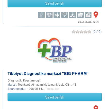
Savol berish
28.05.2026, 12:37
(0 / 0)
Tibbiyot Diagnostika markazi "BIG-PHARM"
Diagnostik, Ko'p tarmoqli
Manzil:
Toshkent, Almazarskiy tumani, Usta Olim, 4B
Shartnomalar:
+998 95 14...
- ko'rsatish
Savol berish