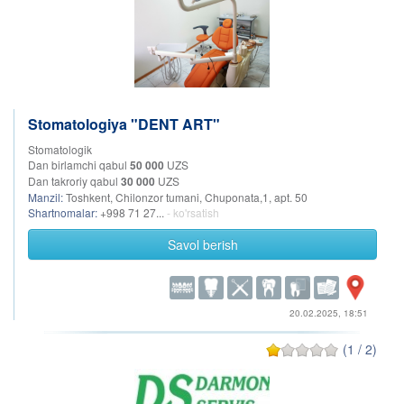
Stomatologiya "DENT ART"
Stomatologik
Dan birlamchi qabul
50 000
UZS
Dan takroriy qabul
30 000
UZS
Manzil:
Toshkent, Chilonzor tumani, Chuponata,1, apt. 50
Shartnomalar:
+998 71 27...
- ko'rsatish
Savol berish
20.02.2025, 18:51
(1 / 2)