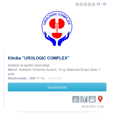
(0 / 0)
Klinika "UROLOGIC COMPLEX"
Erkaklar va ayollar salomatligi
Manzil:
Toshkent, Chilonzor tumani, 12-uy, Maksuda Shayx-Zade, 7
yosh
Shartnomalar:
+998 71 14...
- ko'rsatish
Savol berish
26.03.2026, 10:26