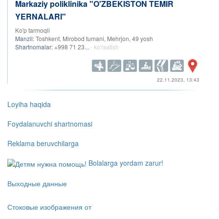
Markaziy poliklinika "O'ZBEKISTON TEMIR
YERNALARI"
Ko'p tarmoqli
Manzil:
Toshkent, Mirobod tumani, Mehrjon, 49 yosh
Shartnomalar:
+998 71 23...
- ko'rsatish
22.11.2023, 13:43
Loyiha haqida
Foydalanuvchi shartnomasi
Reklama beruvchilarga
Bolalarga yordam zarur!
Выходные данные
Стоковые изображения от