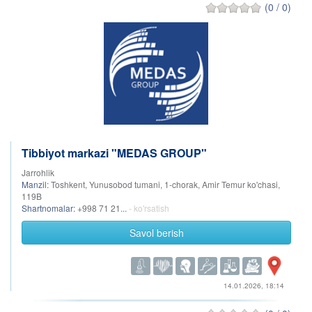
(0 / 0)
Tibbiyot markazi "MEDAS GROUP"
Jarrohlik
Manzil:
Toshkent, Yunusobod tumani, 1-chorak, Amir Temur ko'chasi,
119B
Shartnomalar:
+998 71 21...
- ko'rsatish
Savol berish
14.01.2026, 18:14