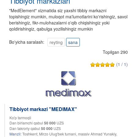
Tibbiyot markazlari
"MedElement" xizmatida siz yaxshi tibbiy markazni
topishingiz mumkin, muloqot ma'lumotlarini ko'rishingiz, savol
berishingiz, fikr-mulohazalarni o'qib chiqishingiz yoki
qoldirishingiz, qabulga yozilishingiz mumkin
Bo'yicha saralash:
reyting
sana
Topilgan 290
(1 / 1)
Tibbiyot markazi "MEDIMAX"
Ko'p tarmoqli
Dan birlamchi qabul
50 000
UZS
Dan takroriy qabul
50 000
UZS
Manzil:
Toshkent, Mirzo Ulug'bek tumani, massiv Ahmad Yunakiy,