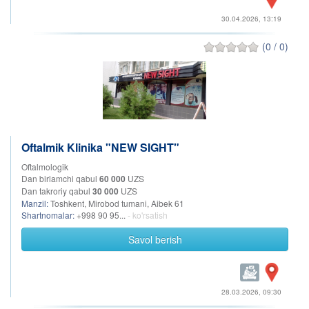
30.04.2026, 13:19
(0 / 0)
Oftalmik Klinika "NEW SIGHT"
Oftalmologik
Dan birlamchi qabul
60 000
UZS
Dan takroriy qabul
30 000
UZS
Manzil:
Toshkent, Mirobod tumani, Aibek 61
Shartnomalar:
+998 90 95...
- ko'rsatish
Savol berish
28.03.2026, 09:30