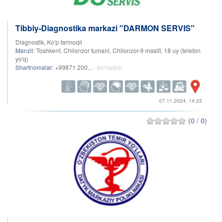
Tibbiy-Diagnostika markazi "DARMON SERVIS"
Diagnostik, Ko'p tarmoqli
Manzil:
Toshkent, Chilonzor tumani, Chilonzor-9 masifi, 18 uy (telefon
yo'q)
Shartnomalar:
+99871 200...
- ko'rsatish
07.11.2024, 14:22
(0 / 0)