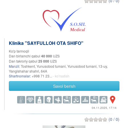
(0 / 0)
Klinika "SAYFULLOH OTA SHIFO"
Ko'p tarmoqli
Dan birlamchi qabul
40 000
UZS
Dan takroriy qabul
25 000
UZS
Manzil:
Toshkent, Yunusobod tumani, Yunusobod tumani, 13-uy,
Yangishahar shahri, 64A
Shartnomalar:
+998 71 23...
- ko'rsatish
Savol berish
04.11.2025, 17:14
(0 / 0)