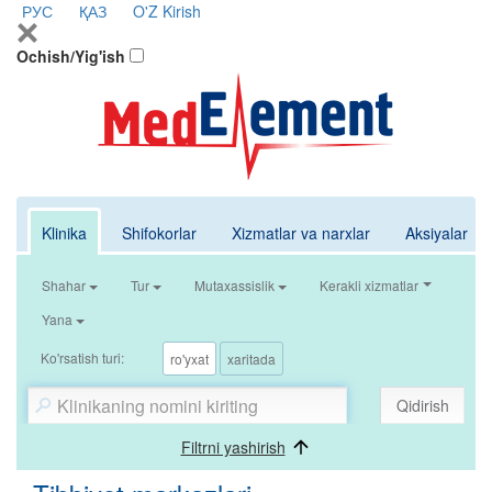
РУС
ҚАЗ
O'Z
Kirish
Ochish/Yig'ish
Klinika
Shifokorlar
Xizmatlar va narxlar
Aksiyalar
Shahar
Tur
Mutaxassislik
Kerakli xizmatlar
Yana
Ko'rsatish turi:
ro'yxat
xaritada
Qidirish
Filtrni yashirish