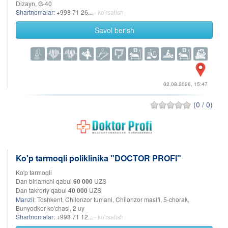
Dizayn, G-40
Shartnomalar:
+998 71 26...
- ko'rsatish
Savol berish
02.08.2026, 15:47
(0 / 0)
Ko'p tarmoqli poliklinika "DOCTOR PROFI"
Ko'p tarmoqli
Dan birlamchi qabul
60 000
UZS
Dan takroriy qabul
40 000
UZS
Manzil:
Toshkent, Chilonzor tumani, Chilonzor masifi, 5-chorak,
Bunyodkor ko'chasi, 2 uy
Shartnomalar:
+998 71 12...
- ko'rsatish