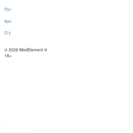
Рус
Қаз
O'z
© 2026 MedElement ®
18+