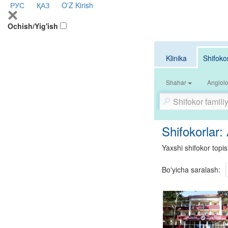
РУС
ҚАЗ
O'Z
Kirish
Ochish/Yig'ish
Klinika
Shifoko
Shahar
Angiol
Shifokorlar:
Yaxshi shifokor topis
Bo'yicha saralash: