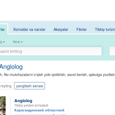
rlar
Xizmatlar va narxlar
Aksiyalar
Fikrlar
Tibbiy turiz
og
Yana
 Angiolog
h, fikr-mulohazalarni o'qish yoki qoldirish, savol berish, qabulga yozilish
reyting
yangilash sanasi
Angiolog
Tibbiy yordam ko'rsatadi
Карагандинский областной