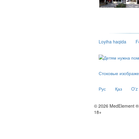
Loyiha haqida
F
Стоковые изображе
Рус
Қаз
O'z
© 2026 MedElement ®
18+