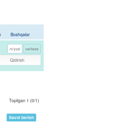
m
Boshqalar
ro'yxat
xaritada
Qidirish
Topilgan 1
(
0
/
1
)
Savol berish