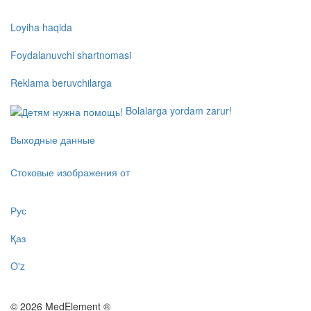
Loyiha haqida
Foydalanuvchi shartnomasi
Reklama beruvchilarga
Bolalarga yordam zarur!
Выходные данные
Стоковые изображения от
Рус
Қаз
O'z
© 2026 MedElement ®