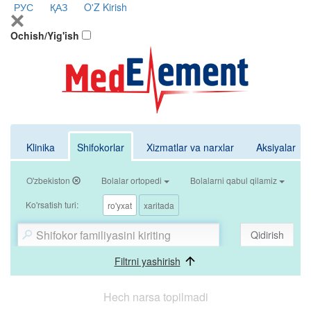
РУС
ҚАЗ
O'Z
Kirish
Ochish/Yig'ish
Klinika
Shifokorlar
Xizmatlar va narxlar
Aksiyalar
O'zbekiston
Bolalar ortopedi
Bolalarni qabul qilamiz
Ko'rsatish turi:
ro'yxat
xaritada
Qidirish
Filtrni yashirish
Hech narsa topilmadi