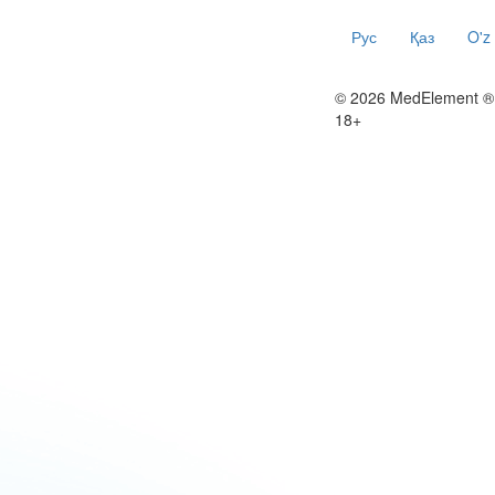
Рус
Қаз
O'z
© 2026 MedElement ®
18+