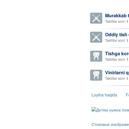
Murakkab t
Takliflar soni:
1
Oddiy tish 
Takliflar soni:
1
Tishga kor
Takliflar soni:
1
Vinirlarni q
Takliflar soni:
1
Loyiha haqida
F
Стоковые изображе