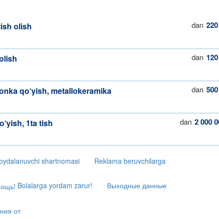
dan
220
ish olish
dan
120
olish
dan
500
onka qo‘yish, metallokeramika
dan
2 000 0
o‘yish, 1ta tish
oydalanuvchi shartnomasi
Reklama beruvchilarga
Bolalarga yordam zarur!
Выходные данные
ния от