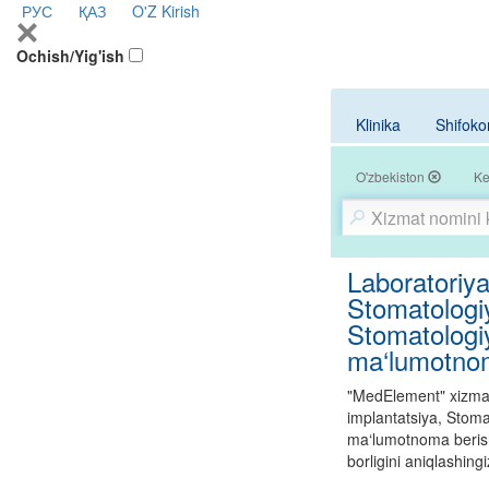
РУС
ҚАЗ
O'Z
Kirish
Ochish/Yig'ish
Klinika
Shifoko
O'zbekiston
Ke
Laboratoriya 
Stomatologiy
Stomatologiy
ma‘lumotnom
"MedElement" xizmatid
implantatsiya, Stomat
ma‘lumotnoma berish 
borligini aniqlashing