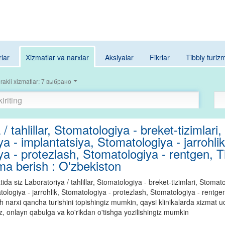
rlar
Xizmatlar va narxlar
Aksiyalar
Fikrlar
Tibbiy turiz
rakli xizmatlar: 7 выбрано
/ tahlillar, Stomatologiya - breket-tizimlari,
a - implantatsiya, Stomatologiya - jarrohlik
a - protezlash, Stomatologiya - rentgen, Tib
a berish : O'zbekiston
a siz Laboratoriya / tahlillar, Stomatologiya - breket-tizimlari, Stomato
ologiya - jarrohlik, Stomatologiya - protezlash, Stomatologiya - rentgen,
narxi qancha turishini topishingiz mumkin, qaysi klinikalarda xizmat 
iz, onlayn qabulga va ko'rikdan o'tishga yozilishingiz mumkin