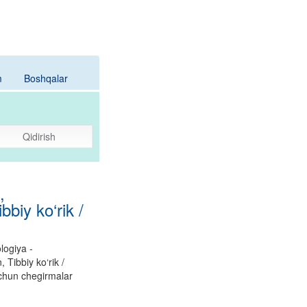
m
Boshqalar
Qidirish
,
biy ko‘rik /
logiya -
 Tibbiy ko‘rik /
uchun chegirmalar