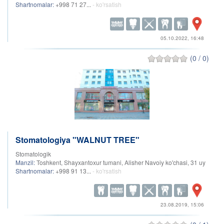
Shartnomalar:
+998 71 27...
- ko'rsatish
05.10.2022, 16:48
(0 / 0)
Stomatologiya "WALNUT TREE"
Stomatologik
Manzil:
Toshkent, Shayxantoxur tumani, Alisher Navoiy ko'chasi, 31 uy
Shartnomalar:
+998 91 13...
- ko'rsatish
23.08.2019, 15:06