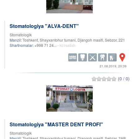
Stomatologiya "ALVA-DENT"
Stomatologik
Manzil:
Toshkent, Shayxantohur tumani, Djangoh masifi, Sebzor, 221
Shartnomalar:
+998 71 24...
- ko'rsatish
21.08.2019, 20:39
(0 / 0)
Stomatologiya "MASTER DENT PROFI"
Stomatologik
Manzil:
Toshkent, Shayxantohur tumani, Djangoh masifi, Sebzar, 2AB,