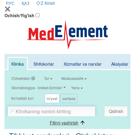
РУС
ҚАЗ
O'Z
Kirish
Ochish/Yig'ish
Klinika
Shifokorlar
Xizmatlar va narxlar
Aksiyalar
O'zbekiston
Tur
Mutaxassislik
Stomatologiya - breket-tizimlari
Yana
Ko'rsatish turi:
ro'yxat
xaritada
Qidirish
Filtrni yashirish