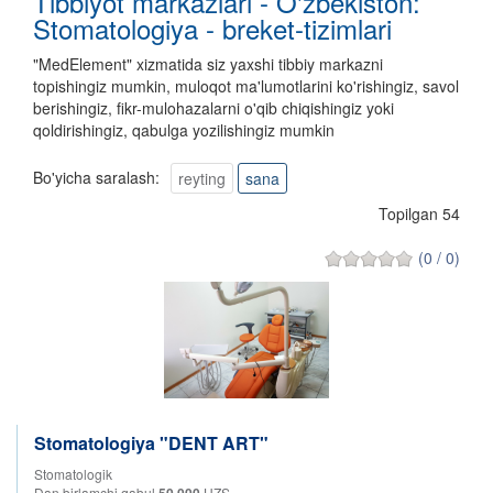
Tibbiyot markazlari - O'zbekiston:
Stomatologiya - breket-tizimlari
"MedElement" xizmatida siz yaxshi tibbiy markazni
topishingiz mumkin, muloqot ma'lumotlarini ko'rishingiz, savol
berishingiz, fikr-mulohazalarni o'qib chiqishingiz yoki
qoldirishingiz, qabulga yozilishingiz mumkin
Bo'yicha saralash:
reyting
sana
Topilgan 54
(0 / 0)
Stomatologiya "DENT ART"
Stomatologik
Dan birlamchi qabul
UZS