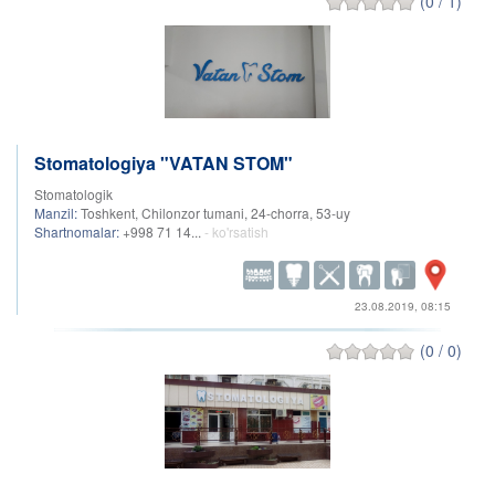
(0 / 1)
Stomatologiya "VATAN STOM"
Stomatologik
Manzil:
Toshkent, Chilonzor tumani, 24-chorra, 53-uy
Shartnomalar:
+998 71 14...
- ko'rsatish
23.08.2019, 08:15
(0 / 0)