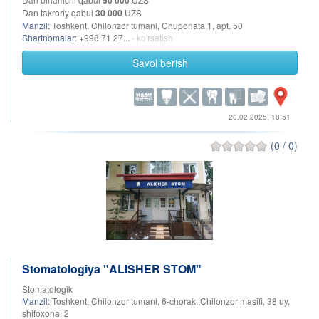
50 000
Dan takroriy qabul
30 000
UZS
Manzil:
Toshkent, Chilonzor tumani, Chuponata,1, apt. 50
Shartnomalar:
+998 71 27...
- ko'rsatish
Savol berish
20.02.2025, 18:51
(0 / 0)
Stomatologiya "ALISHER STOM"
Stomatologik
Manzil:
Toshkent, Chilonzor tumani, 6-chorak, Chilonzor masifi, 38 uy,
shifoxona. 2