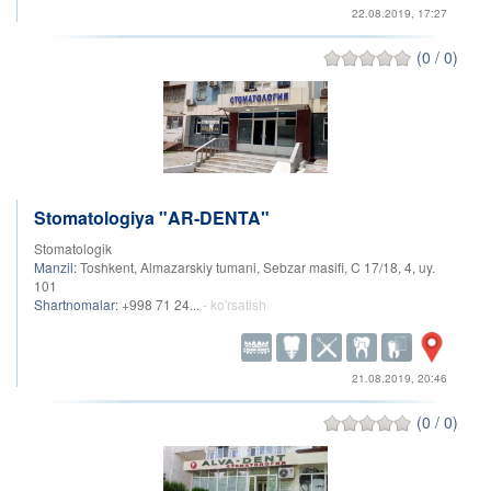
22.08.2019, 17:27
(0 / 0)
Stomatologiya "AR-DENTA"
Stomatologik
Manzil:
Toshkent, Almazarskiy tumani, Sebzar masifi, C 17/18, 4, uy.
101
Shartnomalar:
+998 71 24...
- ko'rsatish
21.08.2019, 20:46
(0 / 0)