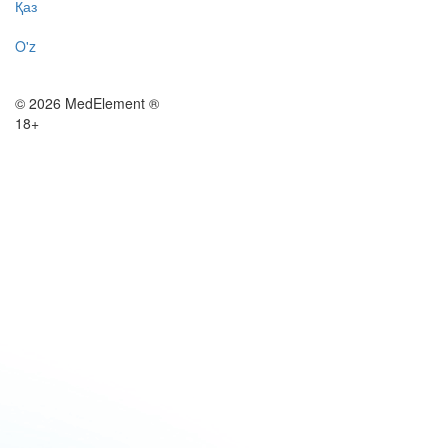
Қаз
O'z
© 2026 MedElement ®
18+