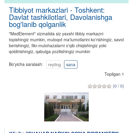
Tibbiyot markazlari - Toshkent:
Davlat tashkilotlari, Davolanishga
bog'lanib qolganlik
"MedElement" xizmatida siz yaxshi tibbiy markazni
topishingiz mumkin, muloqot ma'lumotlarini ko'rishingiz, savol
berishingiz, fikr-mulohazalarni o'qib chiqishingiz yoki
qoldirishingiz, qabulga yozilishingiz mumkin
Bo'yicha saralash:
reyting
sana
Topilgan 1
(0 / 0)