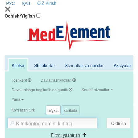
РУС
ҚАЗ
O'Z
Kirish
Ochish/Yig'ish
Klinika
Shifokorlar
Xizmatlar va narxlar
Aksiyalar
Toshkent
Davlat tashkilotlari
Davolanishga bog'lanib qolganlik
Kerakli xizmatlar
Yana
Ko'rsatish turi:
ro'yxat
xaritada
Qidirish
Filtrni yashirish