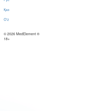
Қаз
O'z
© 2026 MedElement ®
18+