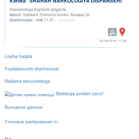
Klinika "SHAHAR NARKOLOGIYA DISPANSERI"
Davolanishga bog'lanib qolganlik
Manzil:
Toshkent, Chilonzor tumani, Arnasay 32
Shartnomalar:
+998 71 27...
- ko'rsatish
03.08.2018, 17:38
Loyiha haqida
Foydalanuvchi shartnomasi
Reklama beruvchilarga
Bolalarga yordam zarur!
Выходные данные
Стоковые изображения от
Рус