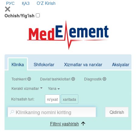
РУС
ҚАЗ
O'Z
Kirish
Ochish/Yig'ish
Klinika
Shifokorlar
Xizmatlar va narxlar
Aksiyalar
Toshkent
Davlat tashkilotlari
Diagnostik
Kerakli xizmatlar
Yana
Ko'rsatish turi:
ro'yxat
xaritada
Qidirish
Filtrni yashirish