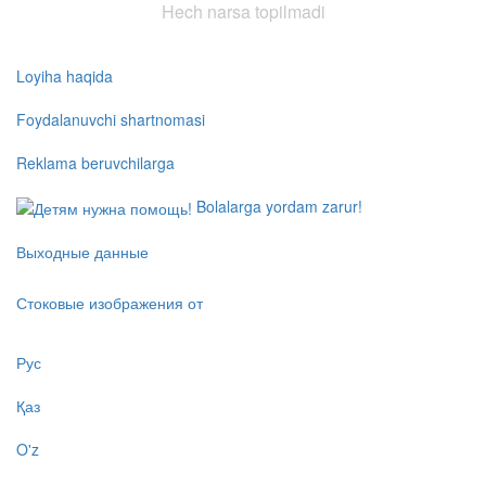
Hech narsa topilmadi
Loyiha haqida
Foydalanuvchi shartnomasi
Reklama beruvchilarga
Bolalarga yordam zarur!
Выходные данные
Стоковые изображения от
Рус
Қаз
O'z