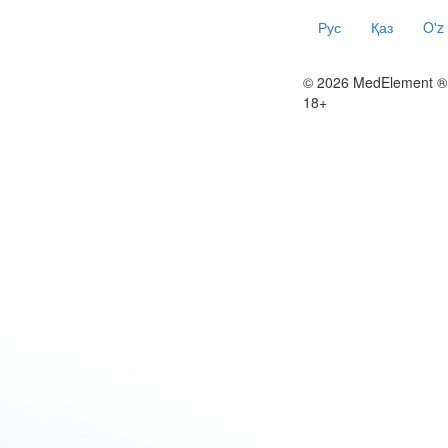
Рус
Қаз
O'z
© 2026 MedElement ®
18+