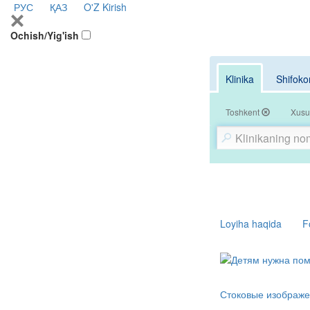
РУС
ҚАЗ
O'Z
Kirish
Ochish/Yig'ish
Klinika
Shifoko
Toshkent
Xusu
Loyiha haqida
F
Стоковые изображе