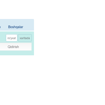
m
Boshqalar
Yana
ro'yxat
xaritada
Qidirish