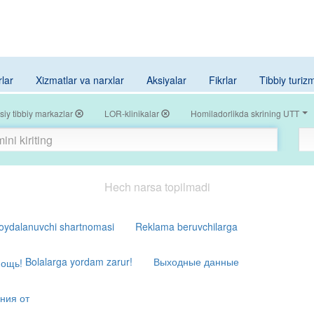
rlar
Xizmatlar va narxlar
Aksiyalar
Fikrlar
Tibbiy turiz
siy tibbiy markazlar
LOR-klinikalar
Homiladorlikda skrining UTT
Hech narsa topilmadi
oydalanuvchi shartnomasi
Reklama beruvchilarga
Bolalarga yordam zarur!
Выходные данные
ния от