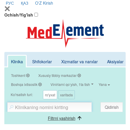
РУС
ҚАЗ
O'Z
Kirish
Ochish/Yig'ish
Klinika
Shifokorlar
Xizmatlar va narxlar
Aksiyalar
Toshkent
Xususiy tibbiy markazlar
Boshqa ixtisoslik
Vinirlarni qo‘yish, 1ta tish
Yana
Ko'rsatish turi:
ro'yxat
xaritada
Qidirish
Filtrni yashirish