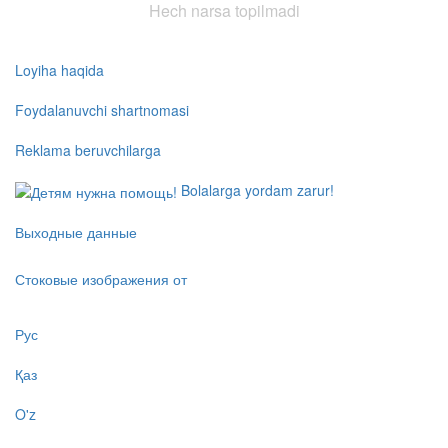
Hech narsa topilmadi
Loyiha haqida
Foydalanuvchi shartnomasi
Reklama beruvchilarga
Bolalarga yordam zarur!
Выходные данные
Стоковые изображения от
Рус
Қаз
O'z