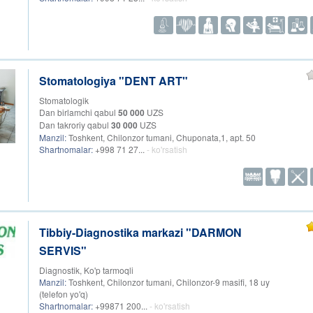
Stomatologiya "DENT ART"
Stomatologik
Dan birlamchi qabul
50 000
UZS
Dan takroriy qabul
30 000
UZS
Manzil:
Toshkent, Chilonzor tumani, Chuponata,1, apt. 50
Shartnomalar:
+998 71 27...
- ko'rsatish
Tibbiy-Diagnostika markazi "DARMON
SERVIS"
Diagnostik, Ko'p tarmoqli
Manzil:
Toshkent, Chilonzor tumani, Chilonzor-9 masifi, 18 uy
(telefon yo'q)
Shartnomalar:
+99871 200...
- ko'rsatish