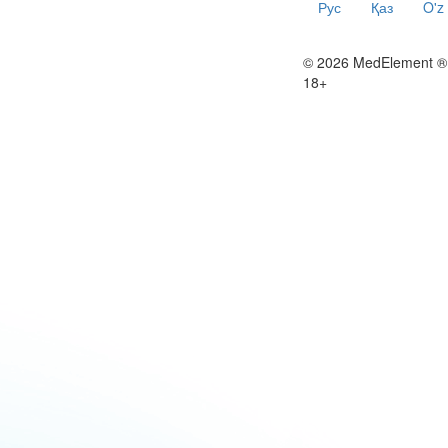
Рус
Қаз
O'z
© 2026 MedElement ®
18+