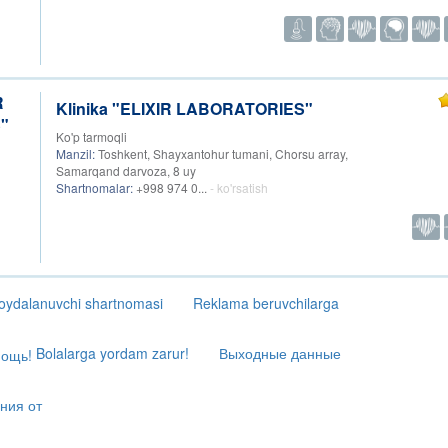
Klinika "ELIXIR LABORATORIES"
Ko'p tarmoqli
Manzil:
Toshkent, Shayxantohur tumani, Chorsu array,
Samarqand darvoza, 8 uy
Shartnomalar:
+998 974 0...
- ko'rsatish
oydalanuvchi shartnomasi
Reklama beruvchilarga
Bolalarga yordam zarur!
Выходные данные
ния от