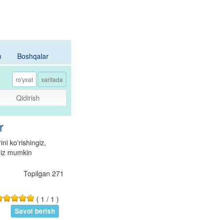
m
Boshqalar
ro'yxat
xaritada
Qidirish
r
i ko'rishingiz,
ngiz mumkin
Topilgan 271
(
1
/
1
)
Savol berish