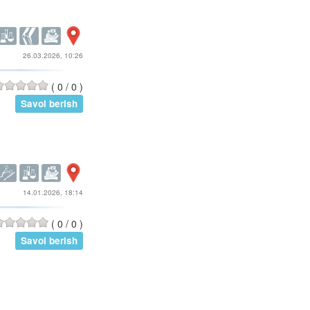
26.03.2026, 10:26
(
0
/
0
)
Savol berish
14.01.2026, 18:14
(
0
/
0
)
Savol berish