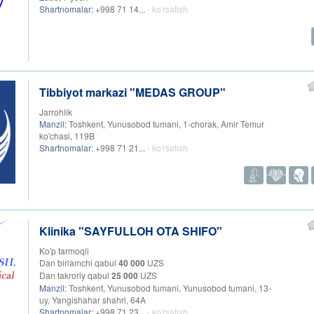
Shartnomalar:
+998 71 14...
- ko'rsatish
Tibbiyot markazi "MEDAS GROUP"
Jarrohlik
Manzil:
Toshkent, Yunusobod tumani, 1-chorak, Amir Temur
ko'chasi, 119B
Shartnomalar:
+998 71 21...
- ko'rsatish
Klinika "SAYFULLOH OTA SHIFO"
Ko'p tarmoqli
Dan birlamchi qabul
40 000
UZS
Dan takroriy qabul
25 000
UZS
Manzil:
Toshkent, Yunusobod tumani, Yunusobod tumani, 13-
uy, Yangishahar shahri, 64A
Shartnomalar:
+998 71 23...
- ko'rsatish