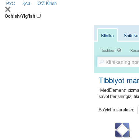
РУС
ҚАЗ
O'Z
Kirish
Ochish/Yig'ish
Klinika
Shifoko
Toshkent
Xusu
Tibbiyot mar
"MedElement" xizmati
savol berishingiz, fi
Bo'yicha saralash: