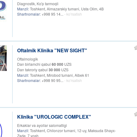
Diagnostik, Ko'p tarmoqli
Manzil:
Toshkent, Almazarskiy tumani, Usta Olim, 4B
Shartnomalar:
+998 95 14...
- ko'rsatish
Oftalmik Klinika "NEW SIGHT"
Oftalmologik
Dan birlamchi qabul
60 000
UZS
Dan takroriy qabul
30 000
UZS
Manzil:
Toshkent, Mirobod tumani, Aibek 61
Shartnomalar:
+998 90 95...
- ko'rsatish
Klinika "UROLOGIC COMPLEX"
Erkaklar va ayollar salomatligi
Manzil:
Toshkent, Chilonzor tumani, 12-uy, Maksuda Shayx-
Zade, 7 yosh