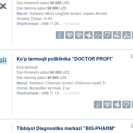
Dan birlamchi qabul
50 000
UZS
Dan takroriy qabul
50 000
UZS
Manzil:
Toshkent, Mirzo Ulug'bek tumani, massiv Ahmad
Yunakiy, Dizayn, G-40
Shartnomalar:
+998 71 26...
- ko'rsatish
Ko'p tarmoqli poliklinika "DOCTOR PROFI"
Ko'p tarmoqli
Dan birlamchi qabul
60 000
UZS
Dan takroriy qabul
40 000
UZS
Manzil:
Toshkent, Chilonzor tumani, Chilonzor masifi, 5-
chorak, Bunyodkor ko'chasi, 2 uy
Shartnomalar:
+998 71 12...
- ko'rsatish
Tibbiyot Diagnostika markazi "BIG-PHARM"