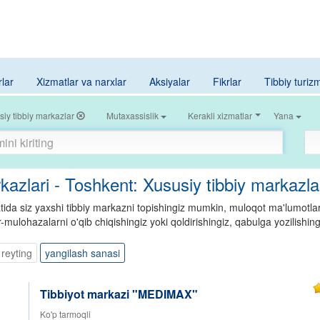
rlar
Xizmatlar va narxlar
Aksiyalar
Fikrlar
Tibbiy turiz
siy tibbiy markazlar
Mutaxassislik
Kerakli xizmatlar
Yana
kazlari - Toshkent: Xususiy tibbiy markazla
da siz yaxshi tibbiy markazni topishingiz mumkin, muloqot ma'lumotlarin
kr-mulohazalarni o'qib chiqishingiz yoki qoldirishingiz, qabulga yozilishi
reyting
yangilash sanasi
Tibbiyot markazi "MEDIMAX"
Ko'p tarmoqli