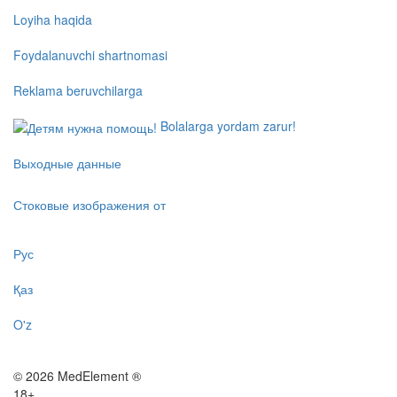
Loyiha haqida
Foydalanuvchi shartnomasi
Reklama beruvchilarga
Bolalarga yordam zarur!
Выходные данные
Стоковые изображения от
Рус
Қаз
O'z
© 2026 MedElement ®
18+