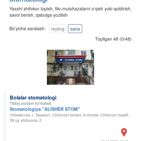
Yaxshi shifokor topish, fikr-mulohazalarni o'qish yoki qoldirish,
savol berish, qabulga yozilish
Bo'yicha saralash:
reyting
sana
Topilgan 48
(
0
/
48
)
Bolalar stomatologi
Tibbiy yordam ko'rsatadi
Stomatologiya "ALISHER STOM"
Узбекистан, г. Ташкент, Chilonzor tumani, 6-chorak, Chilonzor masifi,
38 uy, shifoxona. 2