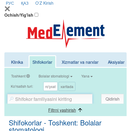
РУС
ҚАЗ
O'Z
Kirish
Ochish/Yig'ish
Klinika
Shifokorlar
Xizmatlar va narxlar
Aksiyalar
Toshkent
Bolalar stomatologi
Yana
Ko'rsatish turi:
ro'yxat
xaritada
Qidirish
Filtrni yashirish
Shifokorlar - Toshkent: Bolalar
stomatologi