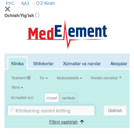
РУС
ҚАЗ
O'Z
Kirish
Ochish/Yig'ish
Klinika
Shifokorlar
Xizmatlar va narxlar
Aksiyalar
Toshkent
Tur
Mutaxassislik
Kerakli xizmatlar
Yana
Ko'rsatish turi:
ro'yxat
xaritada
Qidirish
Filtrni yashirish