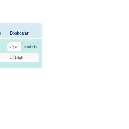
m
Boshqalar
ro'yxat
xaritada
Qidirish