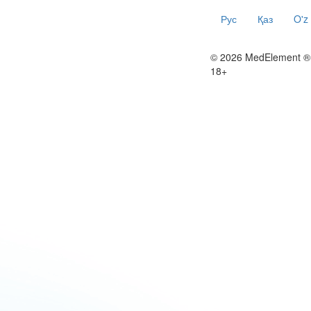
Рус
Қаз
O'z
© 2026 MedElement ®
18+