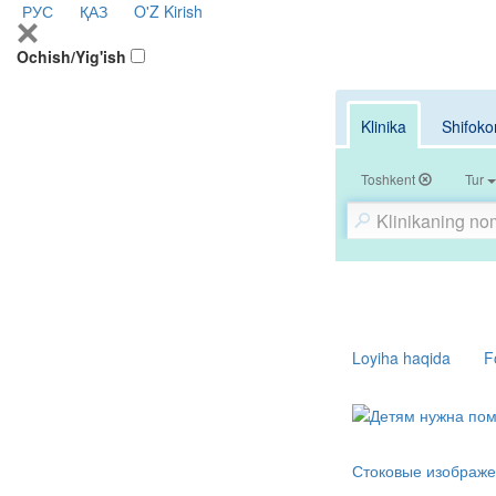
РУС
ҚАЗ
O'Z
Kirish
Ochish/Yig'ish
Klinika
Shifoko
Toshkent
Tur
Loyiha haqida
F
Стоковые изображе