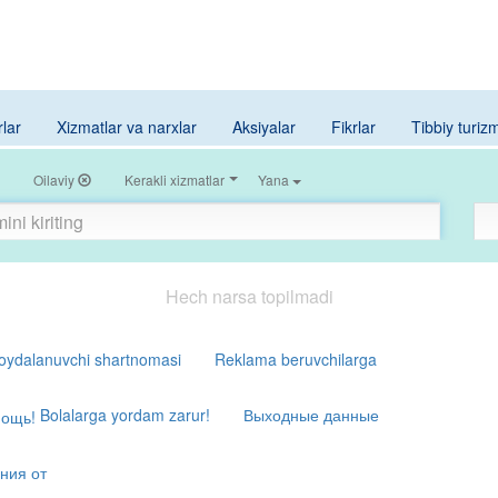
rlar
Xizmatlar va narxlar
Aksiyalar
Fikrlar
Tibbiy turiz
Oilaviy
Kerakli xizmatlar
Yana
Hech narsa topilmadi
oydalanuvchi shartnomasi
Reklama beruvchilarga
Bolalarga yordam zarur!
Выходные данные
ния от