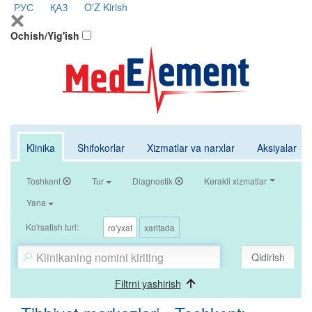
РУС
ҚАЗ
O'Z
Kirish
Ochish/Yig'ish
Klinika
Shifokorlar
Xizmatlar va narxlar
Aksiyalar
Toshkent
Tur
Diagnostik
Kerakli xizmatlar
Yana
Ko'rsatish turi:
ro'yxat
xaritada
Qidirish
Filtrni yashirish