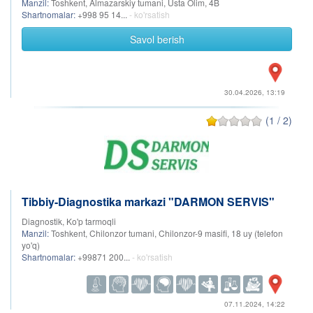
Manzil:
Toshkent, Almazarskiy tumani, Usta Olim, 4B
Shartnomalar:
+998 95 14...
- ko'rsatish
Savol berish
30.04.2026, 13:19
(1 / 2)
Tibbiy-Diagnostika markazi "DARMON SERVIS"
Diagnostik, Ko'p tarmoqli
Manzil:
Toshkent, Chilonzor tumani, Chilonzor-9 masifi, 18 uy (telefon
yo'q)
Shartnomalar:
+99871 200...
- ko'rsatish
07.11.2024, 14:22