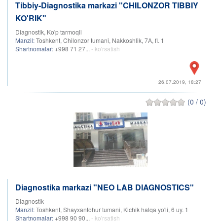
Tibbiy-Diagnostika markazi "CHILONZOR TIBBIY
KO'RIK"
Diagnostik, Ko'p tarmoqli
Manzil:
Toshkent, Chilonzor tumani, Nakkoshlik, 7A, fl. 1
Shartnomalar:
+998 71 27...
- ko'rsatish
26.07.2019, 18:27
(0 / 0)
Diagnostika markazi "NEO LAB DIAGNOSTICS"
Diagnostik
Manzil:
Toshkent, Shayxantohur tumani, Kichik halqa yo'li, 6 uy. 1
Shartnomalar:
+998 90 90...
- ko'rsatish