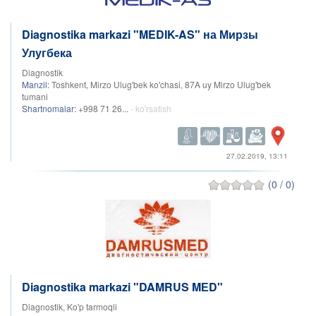
Diagnostika markazi "MEDIK-AS" на Мирзы
Улугбека
Diagnostik
Manzil:
Toshkent, Mirzo Ulug'bek ko'chasi, 87A uy Mirzo Ulug'bek
tumani
Shartnomalar:
+998 71 26...
- ko'rsatish
27.02.2019, 13:11
(0 / 0)
Diagnostika markazi "DAMRUS MЕD"
Diagnostik, Ko'p tarmoqli