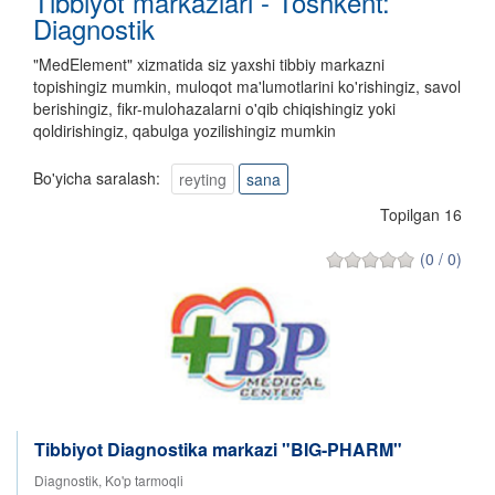
Tibbiyot markazlari - Toshkent:
Diagnostik
"MedElement" xizmatida siz yaxshi tibbiy markazni
topishingiz mumkin, muloqot ma'lumotlarini ko'rishingiz, savol
berishingiz, fikr-mulohazalarni o'qib chiqishingiz yoki
qoldirishingiz, qabulga yozilishingiz mumkin
Bo'yicha saralash:
reyting
sana
Topilgan 16
(0 / 0)
Tibbiyot Diagnostika markazi "BIG-PHARM"
Diagnostik, Ko'p tarmoqli