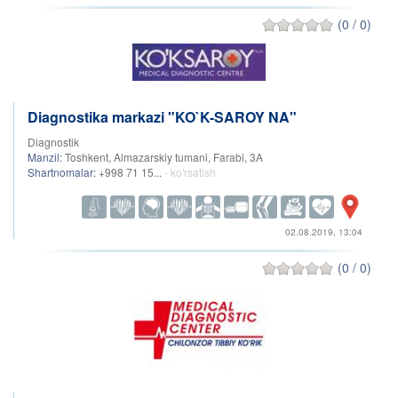
(0 / 0)
Diagnostika markazi "KO`K-SAROY NA"
Diagnostik
Manzil:
Toshkent, Almazarskiy tumani, Farabi, 3A
Shartnomalar:
+998 71 15...
- ko'rsatish
02.08.2019, 13:04
(0 / 0)