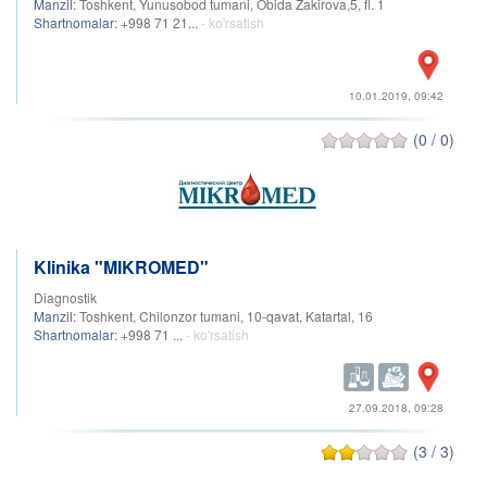
Manzil:
Toshkent, Yunusobod tumani, Obida Zakirova,5, fl. 1
Shartnomalar:
+998 71 21...
- ko'rsatish
10.01.2019, 09:42
(0 / 0)
Klinika "MIKROMED"
Diagnostik
Manzil:
Toshkent, Chilonzor tumani, 10-qavat, Katartal, 16
Shartnomalar:
+998 71 ...
- ko'rsatish
27.09.2018, 09:28
(3 / 3)