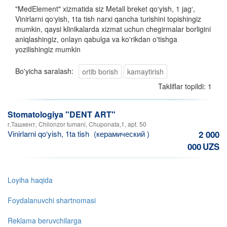
"MedElement" xizmatida siz Metall breket qo‘yish, 1 jag‘,
Vinirlarni qo‘yish, 1ta tish narxi qancha turishini topishingiz
mumkin, qaysi klinikalarda xizmat uchun chegirmalar borligini
aniqlashingiz, onlayn qabulga va ko'rikdan o'tishga
yozilishingiz mumkin
Bo'yicha saralash:
ortib borish
kamaytirish
Takliflar topildi: 1
Stomatologiya "DENT ART"
г.Ташкент, Chilonzor tumani, Chuponata,1, apt. 50
Vinirlarni qo‘yish, 1ta tish
(керамический )
2 000
000
UZS
Loyiha haqida
Foydalanuvchi shartnomasi
Reklama beruvchilarga