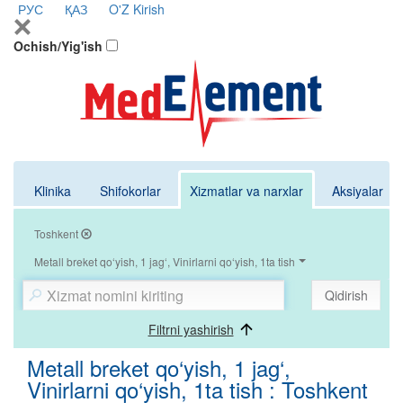
РУС
ҚАЗ
O'Z
Kirish
Ochish/Yig'ish
Klinika
Shifokorlar
Xizmatlar va narxlar
Aksiyalar
Toshkent
Metall breket qo‘yish, 1 jag‘, Vinirlarni qo‘yish, 1ta tish
Qidirish
Filtrni yashirish
Metall breket qo‘yish, 1 jag‘,
Vinirlarni qo‘yish, 1ta tish : Toshkent