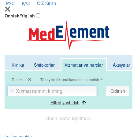
РУС
ҚАЗ
O'Z
Kirish
Ochish/Yig'ish
Klinika
Shifokorlar
Xizmatlar va narxlar
Aksiyalar
Toshkent
Tibbiy ko‘rik / ma‘lumotnoma berish
Qidirish
Filtrni yashirish
Hech narsa topilmadi
Loyiha haqida