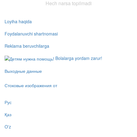
Hech narsa topilmadi
Loyiha haqida
Foydalanuvchi shartnomasi
Reklama beruvchilarga
Bolalarga yordam zarur!
Выходные данные
Стоковые изображения от
Рус
Қаз
O'z