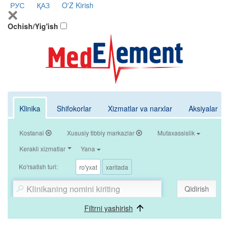
РУС
ҚАЗ
O'Z
Kirish
Ochish/Yig'ish
Klinika
Shifokorlar
Xizmatlar va narxlar
Aksiyalar
Kostanai
Xususiy tibbiy markazlar
Mutaxassislik
Kerakli xizmatlar
Yana
Ko'rsatish turi:
ro'yxat
xaritada
Qidirish
Filtrni yashirish