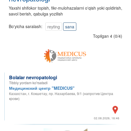
Yaxshi shifokor topish, fikr-mulohazalarni o'qish yoki qoldirish,
savol berish, qabulga yozilish
Bo'yicha saralash:
reyting
sana
Topilgan 4
(
0
/
4
)
Bolalar nevropatologi
Tibbiy yordam ko'rsatadi
Медицинский центр "MEDICUS"
Казахстан, г. Кокшетау, пр. Назарбаева, 9/1 (напротив Центра
крови)
02.08.2026, 16:46