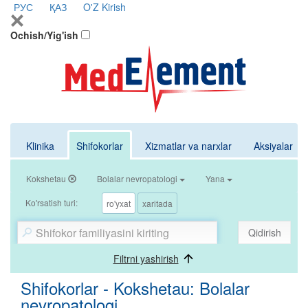
РУС
ҚАЗ
O'Z
Kirish
Ochish/Yig'ish
Klinika
Shifokorlar
Xizmatlar va narxlar
Aksiyalar
Kokshetau
Bolalar nevropatologi
Yana
Ko'rsatish turi:
ro'yxat
xaritada
Qidirish
Filtrni yashirish
Shifokorlar - Kokshetau: Bolalar
nevropatologi