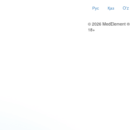
Рус
Қаз
O'z
© 2026 MedElement ®
18+