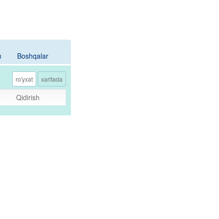
m
Boshqalar
ro'yxat
xaritada
Qidirish