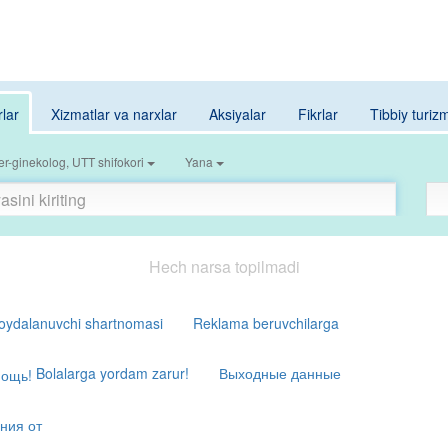
rlar
Xizmatlar va narxlar
Aksiyalar
Fikrlar
Tibbiy turiz
r-ginekolog, UTT shifokori
Yana
Hech narsa topilmadi
oydalanuvchi shartnomasi
Reklama beruvchilarga
Bolalarga yordam zarur!
Выходные данные
ния от