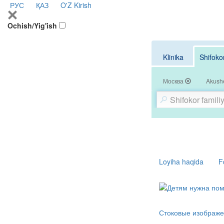
РУС
ҚАЗ
O'Z
Kirish
Ochish/Yig'ish
Klinika
Shifoko
Москва
Akushe
Loyiha haqida
F
Стоковые изображе