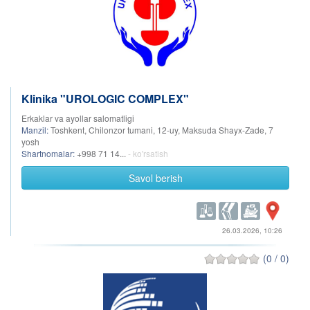
Klinika "UROLOGIC COMPLEX"
Erkaklar va ayollar salomatligi
Manzil:
Toshkent, Chilonzor tumani, 12-uy, Maksuda Shayx-Zade, 7
yosh
Shartnomalar:
+998 71 14...
- ko'rsatish
Savol berish
26.03.2026, 10:26
(0 / 0)