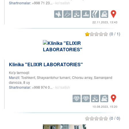
Shartnomalar:
+998 71 23...
- ko'rsatish
22.11.2023, 13:43
(0 / 1)
Klinika "ELIXIR LABORATORIES"
Ko'p tarmoqli
Manzil:
Toshkent, Shayxantohur tumani, Chorsu array, Samarqand
darvoza, 8 uy
Shartnomalar:
+998 974 0...
- ko'rsatish
10.08.2023, 15:20
(0 / 0)