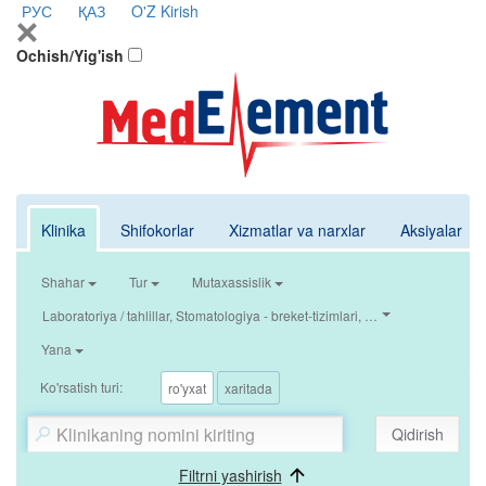
РУС
ҚАЗ
O'Z
Kirish
Ochish/Yig'ish
Klinika
Shifokorlar
Xizmatlar va narxlar
Aksiyalar
Shahar
Tur
Mutaxassislik
Laboratoriya / tahlillar, Stomatologiya - breket-tizimlari, Tibbiy ko‘rik / ma‘
Yana
Ko'rsatish turi:
ro'yxat
xaritada
Qidirish
Filtrni yashirish