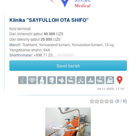
Klinika "SAYFULLOH OTA SHIFO"
Ko'p tarmoqli
Dan birlamchi qabul
40 000
UZS
Dan takroriy qabul
25 000
UZS
Manzil:
Toshkent, Yunusobod tumani, Yunusobod tumani, 13-uy,
Yangishahar shahri, 64A
Shartnomalar:
+998 71 23...
- ko'rsatish
Savol berish
04.11.2025, 17:14
(0 / 0)