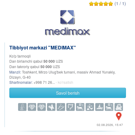
(1 / 1)
Tibbiyot markazi "MEDIMAX"
Ko'p tarmoqli
Dan birlamchi qabul
50 000
UZS
Dan takroriy qabul
50 000
UZS
Manzil:
Toshkent, Mirzo Ulug'bek tumani, massiv Ahmad Yunakiy,
Dizayn, G-40
Shartnomalar:
+998 71 26...
- ko'rsatish
Savol berish
02.08.2026, 15:47