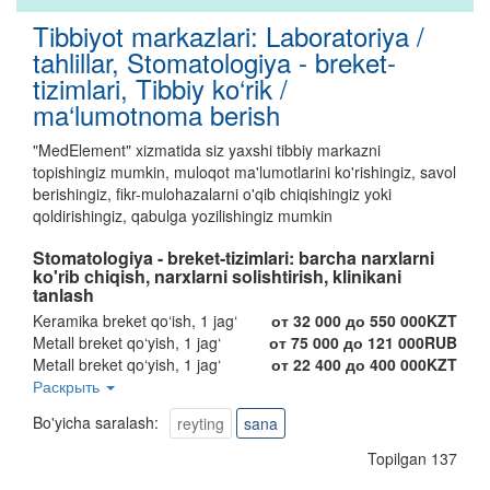
Tibbiyot markazlari: Laboratoriya /
tahlillar, Stomatologiya - breket-
tizimlari, Tibbiy ko‘rik /
ma‘lumotnoma berish
"MedElement" xizmatida siz yaxshi tibbiy markazni
topishingiz mumkin, muloqot ma'lumotlarini ko'rishingiz, savol
berishingiz, fikr-mulohazalarni o'qib chiqishingiz yoki
qoldirishingiz, qabulga yozilishingiz mumkin
Stomatologiya - breket-tizimlari:
barcha narxlarni
ko'rib chiqish, narxlarni solishtirish, klinikani
tanlash
Keramika breket qo‘ish, 1 jag‘
от 32 000 до 550 000KZT
Metall breket qo‘yish, 1 jag‘
от 75 000 до 121 000RUB
Metall breket qo‘yish, 1 jag‘
от 22 400 до 400 000KZT
Sapfir breket qo‘yish, 1 jag‘
Раскрыть
от 75 000 до 75 000RUB
Sapfir breket qo‘yish, 1 jag‘
от 70 000 до 350 000KZT
Bo'yicha saralash:
reyting
sana
Topilgan 137