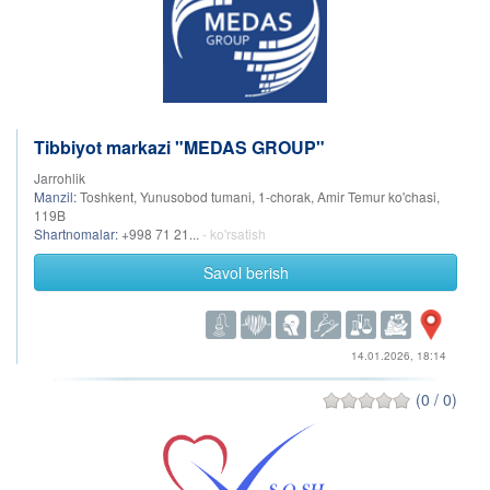
Tibbiyot markazi "MEDAS GROUP"
Jarrohlik
Manzil:
Toshkent, Yunusobod tumani, 1-chorak, Amir Temur ko'chasi,
119B
Shartnomalar:
+998 71 21...
- ko'rsatish
Savol berish
14.01.2026, 18:14
(0 / 0)