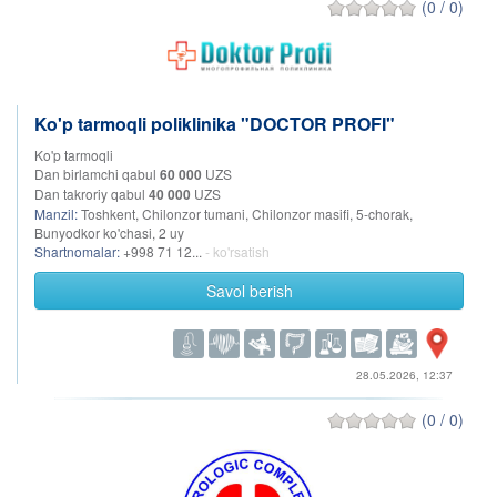
(0 / 0)
Ko'p tarmoqli poliklinika "DOCTOR PROFI"
Ko'p tarmoqli
Dan birlamchi qabul
60 000
UZS
Dan takroriy qabul
40 000
UZS
Manzil:
Toshkent, Chilonzor tumani, Chilonzor masifi, 5-chorak,
Bunyodkor ko'chasi, 2 uy
Shartnomalar:
+998 71 12...
- ko'rsatish
Savol berish
28.05.2026, 12:37
(0 / 0)