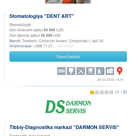
Stomatologiya "DENT ART"
Stomatologik
Dan birlamchi qabul
50 000
UZS
Dan takroriy qabul
30 000
UZS
Manzil:
Toshkent, Chilonzor tumani, Chuponata,1, apt. 50
Shartnomalar:
+998 71 27...
- ko'rsatish
Savol berish
20.02.2025, 18:51
(1 / 2)
Tibbiy-Diagnostika markazi "DARMON SERVIS"
Diagnostik, Ko'p tarmoqli