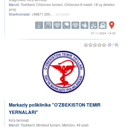
Manzil:
Toshkent, Chilonzor tumani, Chilonzor-9 masifi, 18 uy (telefon
yo'q)
Shartnomalar:
+99871 200...
- ko'rsatish
07.11.2024, 14:22
(0 / 0)
Markaziy poliklinika "O'ZBEKISTON TEMIR
YERNALARI"
Ko'p tarmoqli
Manzil:
Toshkent, Mirobod tumani, Mehrjon, 49 yosh