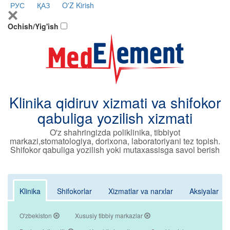
РУС
ҚАЗ
O'Z
Kirish
Ochish/Yig'ish
Klinika qidiruv xizmati va shifokor
qabuliga yozilish xizmati
O'z shahringizda poliklinika, tibbiyot
markazi,stomatologiya, dorixona, laboratoriyani tez topish.
Shifokor qabuliga yozilish yoki mutaxassisga savol berish
Klinika
Shifokorlar
Xizmatlar va narxlar
Aksiyalar
O'zbekiston
Xususiy tibbiy markazlar