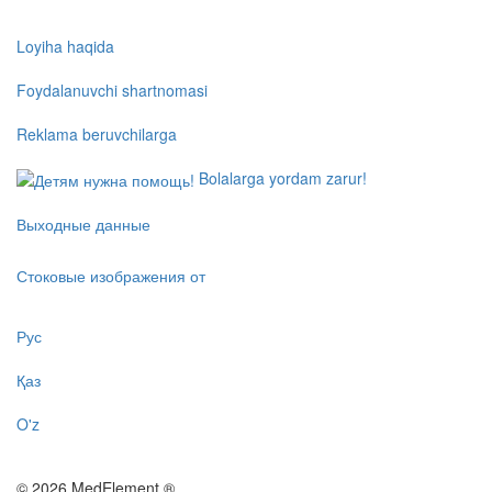
Loyiha haqida
Foydalanuvchi shartnomasi
Reklama beruvchilarga
Bolalarga yordam zarur!
Выходные данные
Стоковые изображения от
Рус
Қаз
O'z
© 2026 MedElement ®