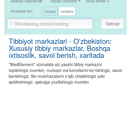
Boshqa ixtisoslik
Kerakli xizmatlar
Savol berish
Ko'rsatish turi:
ro'yxat
xaritada
Qidirish
Tibbiyot markazlari - O'zbekiston:
Xususiy tibbiy markazlar, Boshqa
ixtisoslik, savol berish, xaritada
"MedElement" xizmatida siz yaxshi tibbiy markazni
topishingiz mumkin, muloqot ma'lumotlarini ko'rishingiz, savol
berishingiz, fikr-mulohazalarni o'qib chiqishingiz yoki
qoldirishingiz, qabulga yozilishingiz mumkin