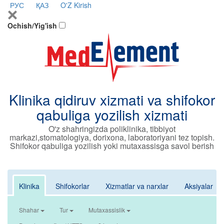
РУС
ҚАЗ
O'Z
Kirish
Ochish/Yig'ish
Klinika qidiruv xizmati va shifokor
qabuliga yozilish xizmati
O'z shahringizda poliklinika, tibbiyot
markazi,stomatologiya, dorixona, laboratoriyani tez topish.
Shifokor qabuliga yozilish yoki mutaxassisga savol berish
Klinika
Shifokorlar
Xizmatlar va narxlar
Aksiyalar
Shahar
Tur
Mutaxassislik