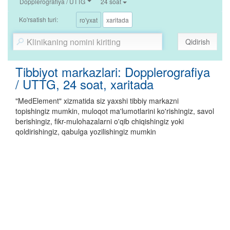
Dopplerografiya / UTTG
24 soat
Ko'rsatish turi:
ro'yxat
xaritada
Qidirish
Tibbiyot markazlari: Dopplerografiya
/ UTTG, 24 soat, xaritada
"MedElement" xizmatida siz yaxshi tibbiy markazni
topishingiz mumkin, muloqot ma'lumotlarini ko'rishingiz, savol
berishingiz, fikr-mulohazalarni o'qib chiqishingiz yoki
qoldirishingiz, qabulga yozilishingiz mumkin