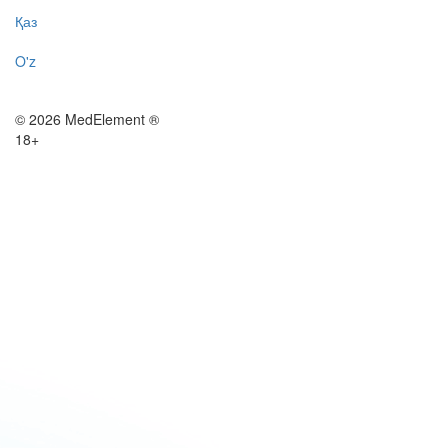
Қаз
O'z
© 2026 MedElement ®
18+