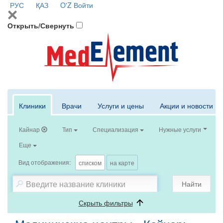
РУС
ҚАЗ
O'Z
Войти
Открыть/Свернуть
Клиники
Врачи
Услуги и цены
Акции и новости
Кайнар
Тип
Специализация
Нужные услуги
Еще
Вид отображения:
списком
на карте
Найти
Скрыть фильтры