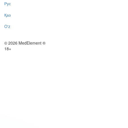
Рус
Қаз
O'z
© 2026 MedElement ®
18+