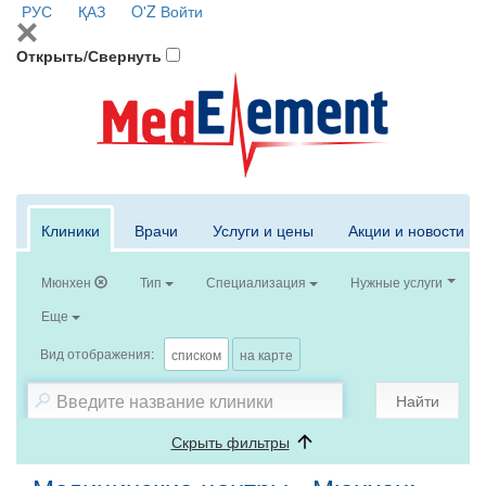
РУС
ҚАЗ
O'Z
Войти
Открыть/Свернуть
Клиники
Врачи
Услуги и цены
Акции и новости
Мюнхен
Тип
Специализация
Нужные услуги
Еще
Вид отображения:
списком
на карте
Найти
Скрыть фильтры