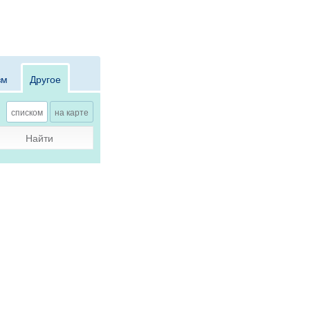
зм
Другое
списком
на карте
Найти