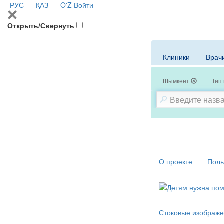
РУС
ҚАЗ
O'Z
Войти
Открыть/Свернуть
Клиники
Врач
Шымкент
Тип
О проекте
Поль
Стоковые изображе