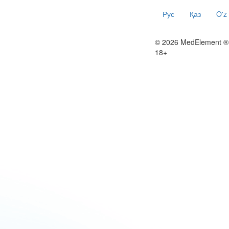
Рус
Қаз
O'z
© 2026 MedElement ®
18+