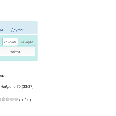
зм
Другое
списком
на карте
Найти
ием
Найдено 70
(
33
/
37
)
(
1
/
1
)