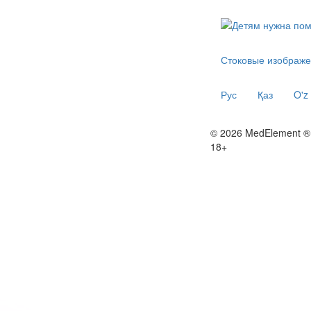
Стоковые изображе
Рус
Қаз
O'z
© 2026 MedElement ®
18+