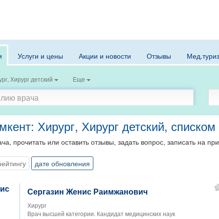
и
Услуги и цены
Акции и новости
Отзывы
Мед.тури
рг, Хирург детский
Еще
мкент: Хирург, Хирург детский, списком
ча, прочитать или оставить отзывы, задать вопрос, записать на пр
рейтингу
дате обновления
Сергазин Женис Раимжанович
Хирург
Врач высшей категории. Кандидат медицинских наук