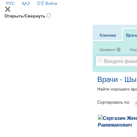
РУС
ҚАЗ
O'Z
Войти
Открыть/Свернуть
Клиники
Врач
Шымкент
Хиру
Врачи - Шы
Найти хорошего вра
Сортировать по: