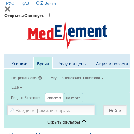
РУС
ҚАЗ
O'Z
Войти
Открыть/Свернуть
Клиники
Врачи
Услуги и цены
Акции и новости
Петропавловск
Акушер-гинеколог, Гинеколог
Еще
Вид отображения:
списком
на карте
Найти
Скрыть фильтры