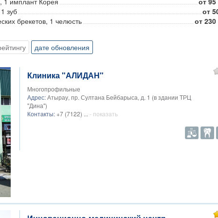
, 1 имплант Корея
от 95
 1 зуб
от 5
ских брекетов, 1 челюсть
от 230
еских брекетов, 1 челюсть
от 150
вых брекетов, 1 челюсть
от 250
рейтингу
дате обновления
Клиника "АЛИДАН"
Многопрофильные
Адрес:
Атырау, пр. Султана Бейбарыса, д. 1 (в здании ТРЦ
"Дина")
Контакты:
+7 (7122) ...
- показать