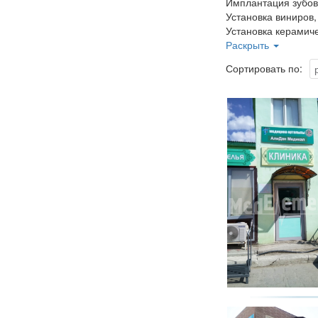
Имплантация зубов
Установка виниров,
Установка керамиче
Установка металлич
Раскрыть
Установка сапфиро
Сортировать по: