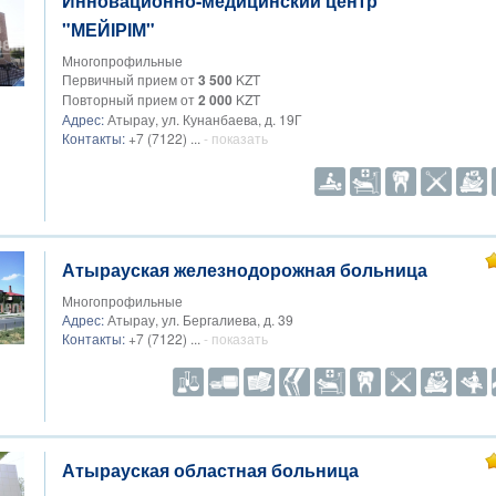
Инновационно-медицинский центр
"МЕЙІРІМ"
Многопрофильные
Первичный прием от
3 500
KZT
Повторный прием от
2 000
KZT
Адрес:
Атырау, ул. Кунанбаева, д. 19Г
Контакты:
+7 (7122) ...
- показать
Атырауская железнодорожная больница
Многопрофильные
Адрес:
Атырау, ул. Бергалиева, д. 39
Контакты:
+7 (7122) ...
- показать
Атырауская областная больница