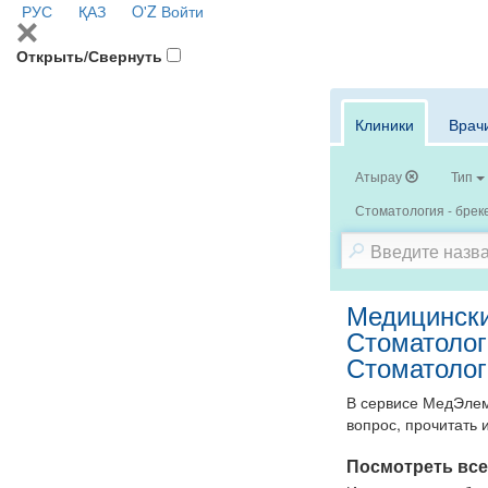
РУС
ҚАЗ
O'Z
Войти
Открыть/Свернуть
Клиники
Врач
Атырау
Тип
Стоматология - брек
Медицински
Стоматолог
Стоматолог
В сервисе МедЭлем
вопрос, прочитать 
Посмотреть все