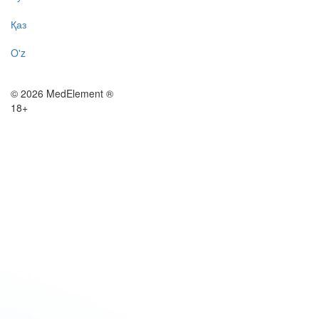
Қаз
O'z
© 2026 MedElement ®
18+