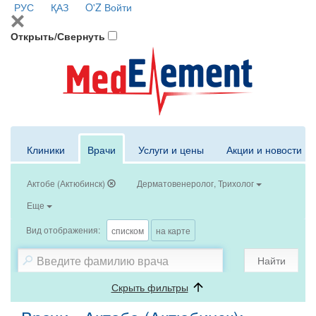
РУС
ҚАЗ
O'Z
Войти
Открыть/Свернуть
Клиники
Врачи
Услуги и цены
Акции и новости
Актобе (Актюбинск)
Дерматовенеролог, Трихолог
Еще
Вид отображения:
списком
на карте
Найти
Скрыть фильтры