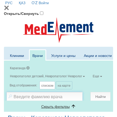
РУС
ҚАЗ
O'Z
Войти
Открыть/Свернуть
Клиники
Врачи
Услуги и цены
Акции и новости
Караганда
Невропатолог детский, Невропатолог/ Невролог
Еще
Вид отображения:
списком
на карте
Найти
Скрыть фильтры