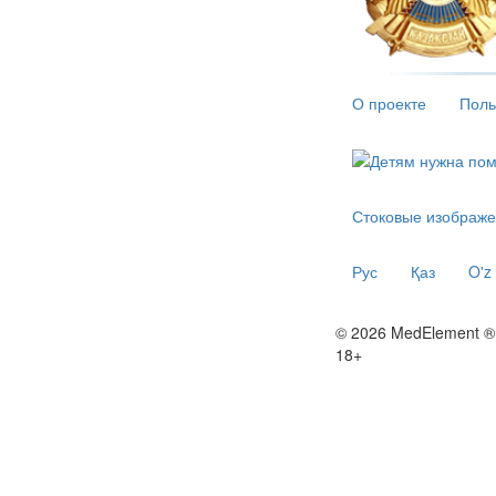
О проекте
Поль
Стоковые изображе
Рус
Қаз
O'z
© 2026 MedElement ®
18+