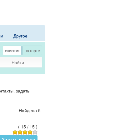
зм
Другое
списком
на карте
Найти
такты, задать
Найдено 5
(
15
/
15
)
Задать вопрос