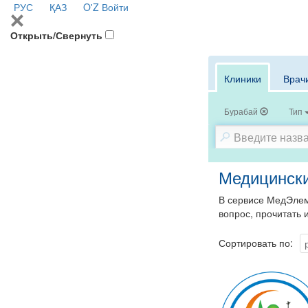
РУС
ҚАЗ
O'Z
Войти
Открыть/Свернуть
Клиники
Врач
Бурабай
Тип
Медицински
В сервисе МедЭлем
вопрос, прочитать 
Сортировать по: