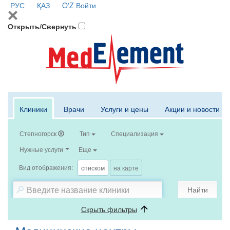
РУС
ҚАЗ
O'Z
Войти
Открыть/Свернуть
Клиники
Врачи
Услуги и цены
Акции и новости
Степногорск
Тип
Специализация
Нужные услуги
Еще
Вид отображения:
списком
на карте
Найти
Скрыть фильтры