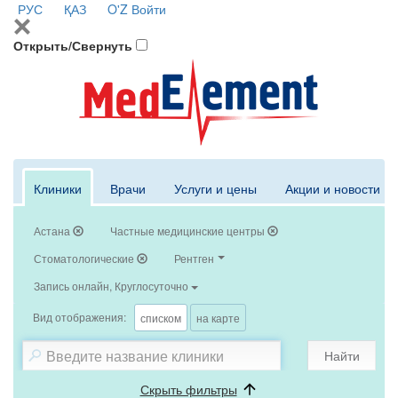
РУС
ҚАЗ
O'Z
Войти
Открыть/Свернуть
Клиники
Врачи
Услуги и цены
Акции и новости
Астана
Частные медицинские центры
Стоматологические
Рентген
Запись онлайн, Круглосуточно
Вид отображения:
списком
на карте
Найти
Скрыть фильтры