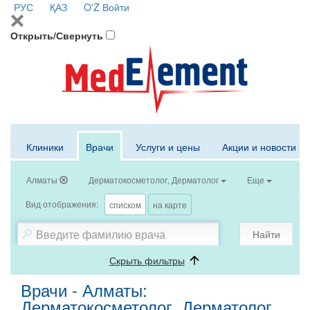
РУС
ҚАЗ
O'Z
Войти
Открыть/Свернуть
Клиники
Врачи
Услуги и цены
Акции и новости
Алматы
Дерматокосметолог, Дерматолог
Еще
Вид отображения:
списком
на карте
Найти
Скрыть фильтры
Врачи - Алматы:
Дерматокосметолог, Дерматолог,