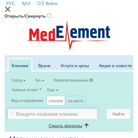
РУС
ҚАЗ
O'Z
Войти
Открыть/Свернуть
Клиники
Врачи
Услуги и цены
Акции и новости
Город
Тип
Реабилитационные
Нужные услуги
Еще
Вид отображения:
списком
на карте
Найти
Скрыть фильтры