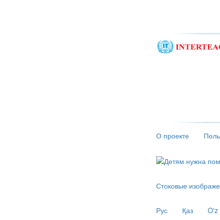
О проекте
Поль
Стоковые изображе
Рус
Қаз
O'z