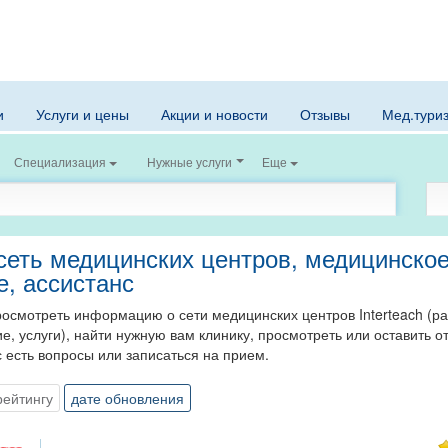
и
Услуги и цены
Акции и новости
Отзывы
Мед.тури
Специализация
Нужные услуги
Еще
 сеть медицинских центров, медицинско
е, ассистанс
росмотреть информацию о сети медицинских центров Interteach (р
е, услуги), найти нужную вам клинику, просмотреть или оставить от
с есть вопросы или записаться на прием.
рейтингу
дате обновления