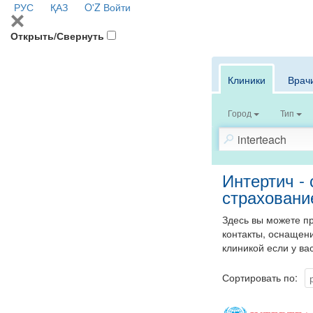
РУС
ҚАЗ
O'Z
Войти
Открыть/Свернуть
Клиники
Врач
Город
Тип
Интертич -
страховани
Здесь вы можете п
контакты, оснащени
клиникой если у ва
Сортировать по: