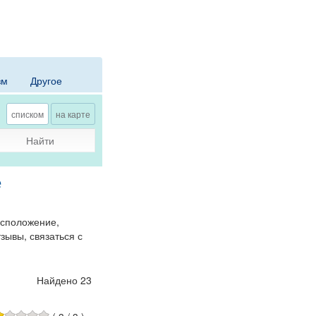
зм
Другое
списком
на карте
Найти
е
асположение,
зывы, связаться с
Найдено 23