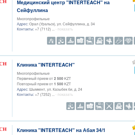
Медицинский центр "INTERTEACH" на
Сейфуллина
Многопрофильные
Адрес:
Орал (Уральск), ул. Сейфуллина, д. 34
Контакты:
+7 (7112) ...
- показать
Клиника "INTERTEACH"
Многопрофильные
Первичный прием от
2 500
KZT
Повторный прием от
1 500
KZT
Адрес:
Шымкент, ул. Казыбек би, д. 24
Контакты:
+7 (7252) ...
- показать
Клиника "INTERTEACH" на Абая 34/1