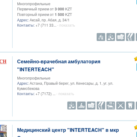
Многопрофильные
Первичный прием от
3 000
KZT
Повторный прием от
1 500
KZT
Адрес:
Аксай, пр. Абая, д. 34/1
Контакты:
+7 (711 33...
- показать
Семейно-врачебная амбулатория
"INTERTEACH"
Многопрофильные
Адрес:
Астана, Правый берег, ул. Кенесары, д. 1, уг. ул.
Кумисбекова
Контакты:
+7 (7172) ...
- показать
Медицинский центр "INTERTEACH" в мкр