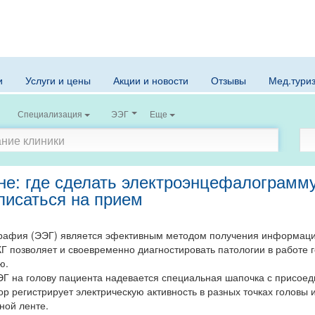
и
Услуги и цены
Акции и новости
Отзывы
Мед.тури
Специализация
ЭЭГ
Еще
не: где сделать электроэнцефалограмму
аписаться на прием
афия (ЭЭГ) является эфективным методом получения информаци
КГ позволяет и своевременно диагностировать патологии в работе г
ю.
Г на голову пациента надевается специальная шапочка с присое
р регистрирует электрическую активность в разных точках головы 
жной ленте.