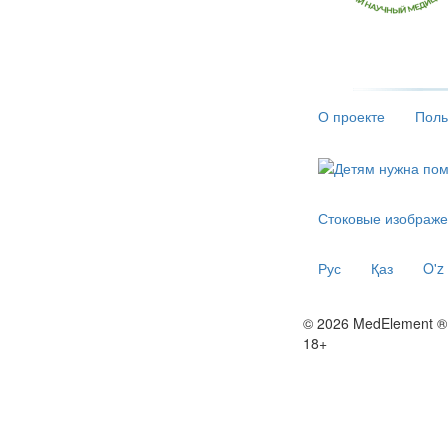
О проекте
Поль
Стоковые изображе
Рус
Қаз
O'z
© 2026 MedElement ®
18+