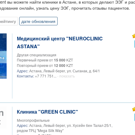
ent вы можете найти клиники в Астане, в которых делают ЭЭГ и р
едование онлайн, узнать цену ЭЭГ, прочитать отзывы пациентов.
рейтингу
дате обновления
Медицинский центр "NEUROCLINIC
ASTANA"
Другая специализация
Первичный прием от
15 000
KZT
Повторный прием от
12 000
KZT
Адрес:
Астана, Левый берег, ул. Сыганак, д. 64/1
Контакты:
+7 771 751...
- показать
Клиника "GREEN CLINIC"
Многопрофильные
Адрес:
Астана, Левый берег, ул. Хусейн бен Талал 25/1,
рядом ТРЦ "Mega Silk Way"