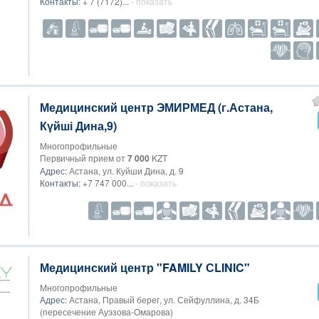
Контакты:
+ 7 (7172)...
- показать
Медицинский центр ЭМИРМЕД (г.Астана,
Күйші Дина,9)
Многопрофильные
Первичный прием от
7 000
KZT
Адрес:
Астана, ул. Куйши Дина, д. 9
Контакты:
+7 747 000...
- показать
Медицинский центр "FAMILY СLINIC"
Многопрофильные
Адрес:
Астана, Правый берег, ул. Сейфуллина, д. 34Б
(пересечение Ауэзова-Омарова)