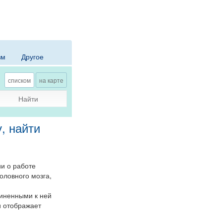
зм
Другое
списком
на карте
Найти
, найти
и о работе
оловного мозга,
диненными к ней
и отображает