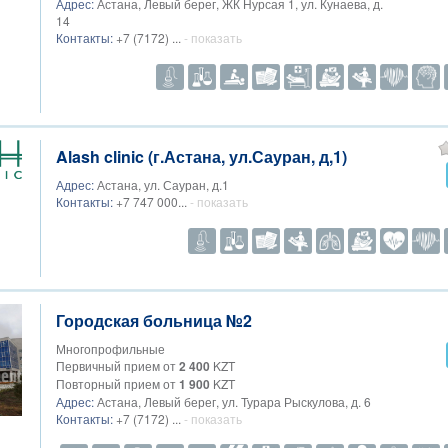
Адрес:
Астана, Левый берег, ЖК Нурсая 1, ул. Кунаева, д.
14
Контакты:
+7 (7172) ...
- показать
Alash clinic (г.Астана, ул.Сауран, д,1)
Адрес:
Астана, ул. Сауран, д.1
Контакты:
+7 747 000...
- показать
Городская больница №2
Многопрофильные
Первичный прием от
2 400
KZT
Повторный прием от
1 900
KZT
Адрес:
Астана, Левый берег, ул. Турара Рыскулова, д. 6
Контакты:
+7 (7172) ...
- показать