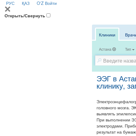
РУС
ҚАЗ
O'Z
Войти
Открыть/Свернуть
Клиники
Врач
Астана
Тип
ЭЭГ в Аста
клинику, з
Электроэнцефалогр
головного мозга. Э
выявлять эпилепси
При выполнении ЭЭ
электродами. Прибо
результат на бума