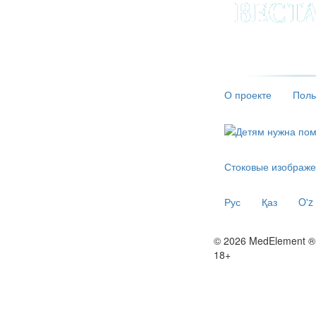
О проекте
Поль
Стоковые изображе
Рус
Қаз
O'z
© 2026 MedElement ®
18+