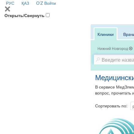
РУС
ҚАЗ
O'Z
Войти
Открыть/Свернуть
Клиники
Врач
Нижний Новгород
Медицински
В сервисе МедЭлем
вопрос, прочитать 
Сортировать по: