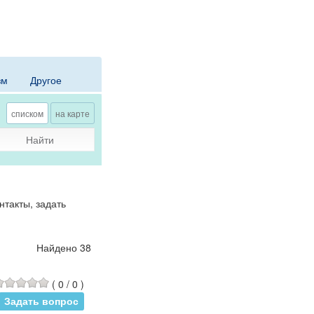
зм
Другое
списком
на карте
Найти
такты, задать
Найдено 38
(
0
/
0
)
Задать вопрос