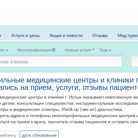
и
Услуги и цены
Акции и новости
Отзывы
Мед.тури
Тип
Многопрофильные
Нужные услуги
Еще
льные медицинские центры и клиники г
апись на прием, услуги, отзывы пациен
едицинские центры и клиники г. Иссык оказывают комплексную м
 детям: консультации специалистов, инструментальные исследова
ры и медицинские осмотры, check-up (чек-ап) диагностика.
реть адреса и телефоны многопрофильных медицинских центров и к
аться на прием к врачу, прочитать отзывы пациентов и оставить сво
рейтингу
дате обновления