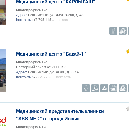
Медицинский центр "КАРЛЫГАШ"
Многопрофильные
Адрес:
Есик (Иссык), ул. Желтоксан, д. 43
Контакты:
+7 705 115...
- показать
Медицинский центр "Бакай-1"
Многопрофильные
Повторный прием от
2 000
KZT
Адрес:
Есик (Иссык), ул. Абая , д. 334А
Контакты:
+7 (72775)...
- показать
Медицинский представитель клиники
"SBS MED" в городе Иссык
Многопрофильные