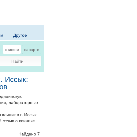
зм
Другое
списком
на карте
Найти
. Иссык:
тов
едицинскую
ния, лабораторные
линик в г. Иссык,
й отзыв о клинике.
Найдено 7