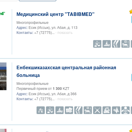
Медицинский центр "TABIBMED"
Многопрофильные
Адрес:
Есик (Иссык), ул. Абая, д. 113
Контакты:
+7 (72775)...
- показать
Енбекшиказахская центральная районная
больница
Многопрофильные
Первичный прием от
1 300
KZT
Адрес:
Есик (Иссык), ул. Абая, д 366
Контакты:
+7 (72775)...
- показать