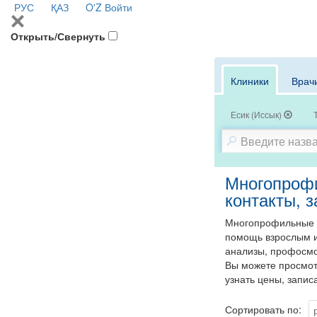
РУС
ҚАЗ
O'Z
Войти
Открыть/Свернуть
Клиники
Врач
Есик (Иссык)
Многопрофи
контакты, з
Многопрофильные м
помощь взрослым и
анализы, профосмот
Вы можете просмот
узнать цены, запис
Сортировать по: