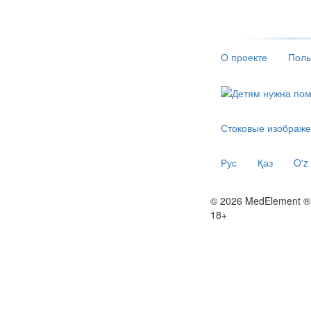
О проекте
Поль
Стоковые изображе
Рус
Қаз
O'z
© 2026 MedElement ®
18+