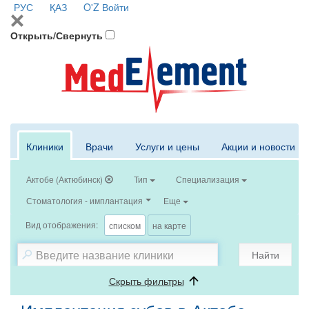
РУС
ҚАЗ
O'Z
Войти
Открыть/Свернуть
Клиники
Врачи
Услуги и цены
Акции и новости
Актобе (Актюбинск)
Тип
Специализация
Стоматология - имплантация
Еще
Вид отображения:
списком
на карте
Найти
Скрыть фильтры