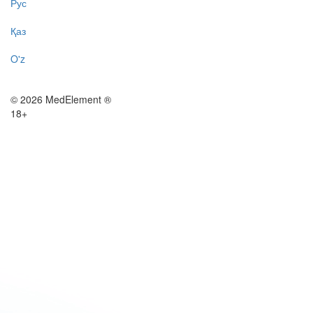
Рус
Қаз
O'z
© 2026 MedElement ®
18+