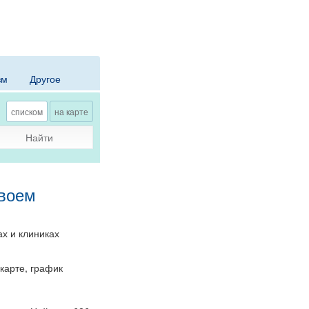
зм
Другое
списком
на карте
Найти
своем
ах и клиниках
карте, график