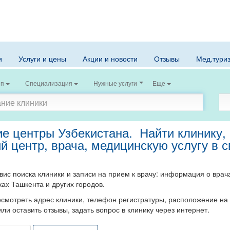
и
Услуги и цены
Акции и новости
Отзывы
Мед.тури
ип
Специализация
Нужные услуги
Еще
е центры Узбекистана.
Найти клинику,
й центр, врача, медицинскую услугу в 
вис поиска клиники и записи на прием к врачу: информация о врач
ках Ташкента и других городов.
смотреть адрес клиники, телефон регистратуры, расположение на 
или оставить отзывы
, задать вопрос в клинику через интернет.