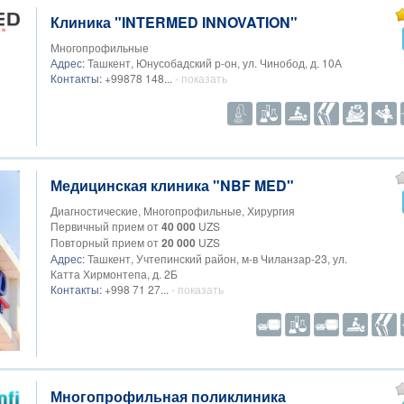
Клиника "INTERMED INNOVATION"
Многопрофильные
Адрес:
Ташкент, Юнусобадский р-он, ул. Чинобод, д. 10А
Контакты:
+99878 148...
- показать
Медицинская клиника "NBF MED"
Диагностические, Многопрофильные, Хирургия
Первичный прием от
40 000
UZS
Повторный прием от
20 000
UZS
Адрес:
Ташкент, Учтепинский район, м-в Чиланзар-23, ул.
Катта Хирмонтепа, д. 2Б
Контакты:
+998 71 27...
- показать
Многопрофильная поликлиника