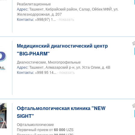
Реабилитационные
Адрес:
Ташкент, Кибрайский район, Салар, Ойбек МФЙ, ул.
Железнодорожная, д. 207
Контакты:
+998(97) 1...
- показать
Медицинский диагностический центр
"BIG-PHARM"
Диагностические, Многопрофильные
Адрес:
Ташкент, Алмазарский р-н, ул. Уста Олим, д. 4В
Контакты:
+998 95 14...
- показать
Офтальмологическая клиника "NEW
SIGHT"
Офтальмологические
Первичный прием от
60 000
UZS
Повторный прием от
UZS