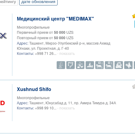
рейтингу
дате обновления
Медицинский центр "MEDIMAX"
Многопрофильные
Первичный прием от
50 000
UZS
Повторный прием от
50 000
UZS
Адрес:
Ташкент, Мирзо-Улугбекский р-н, массив Ахмад
Югнаки, ул. Проектная, д. Г-40
Контакты:
+998 71 26...
- показать
Xushnud Shifo
Многопрофильные
Адрес:
Ташкент, Юнусабад д. 11, пр. Амира Тимура д. 34А
Контакты:
+998 99 10...
- показать