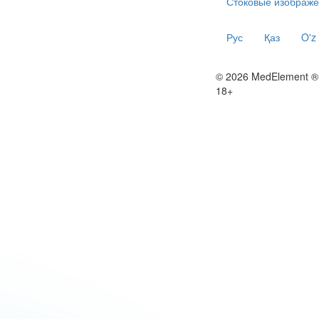
Стоковые изображе
Рус
Қаз
O'z
© 2026 MedElement ®
18+