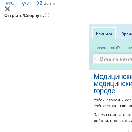
РУС
ҚАЗ
O'Z
Войти
Открыть/Свернуть
Клиники
Врач
Узбекистан
Т
Медицински
медицински
городе
Узбекистанский сер
Узбекистана: клини
Здесь вы можете по
работы,
прочитать 