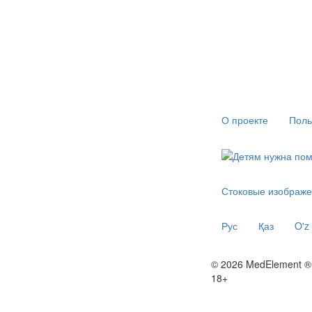
О проекте
Поль
Стоковые изображе
Рус
Қаз
O'z
© 2026 MedElement ®
18+