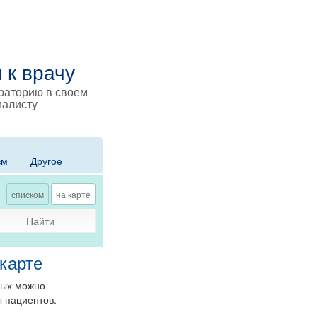
 к врачу
ораторию в своем
иалисту
зм
Другое
списком
на карте
Найти
 карте
рых можно
вы пациентов.