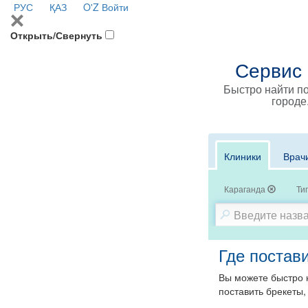
РУС
ҚАЗ
O'Z
Войти
Открыть/Свернуть
Сервис 
Быстро найти по
городе
Клиники
Врач
Караганда
Ти
Где постави
Вы можете быстро н
поставить брекеты