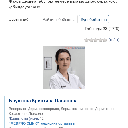
Жақсы дәрігер табу, оқу немесе пікір қалдыру, сұрақ кою,
қабылдауға жазу
Сұрыптау:
Рейтинг бойынша
Күні бойынша
Табылды 23
(
17
/
6
)
(0 / 0)
Брускова Кристина Павловна
Венеролог, Дерматовенеролог, Дерматокосметолог, Дерматолог,
Косметолог, Трихолог
Жалпы өтіл (жыл):
12
"MEDPRO CLINIC" медицина орталығы