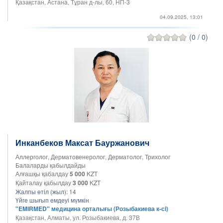
Қазақстан, Астана, Тұран д-лы, 60, НП-3
04.09.2025, 13:01
(0 / 0)
Инканбеков Максат Бауржанович
Аллерголог, Дерматовенеролог, Дерматолог, Трихолог
Балаларды қабылдайды
Алғашқы қабалдау
5 000
KZT
Қайталау қабылдау
3 000
KZT
Жалпы өтіл (жыл):
14
Үйге шығып емдеуі мүмкін
"EMIRMED" медицина орталығы (Розыбакиева к-сi)
Қазақстан, Алматы, ул. Розыбакиева, д. 37В