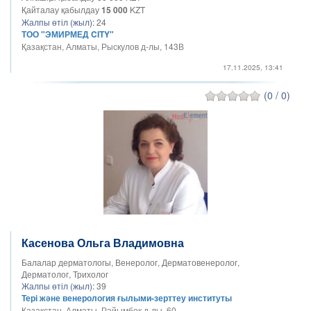
Қайталау қабылдау
15 000
KZT
Жалпы өтіл (жыл):
24
ТОО "ЭМИРМЕД CITY"
Қазақстан, Алматы, Рыскулов д-лы, 143В
17.11.2025, 13:41
(0 / 0)
Касенова Ольга Владимовна
Балалар дерматологы, Венеролог, Дерматовенеролог,
Дерматолог, Трихолог
Жалпы өтіл (жыл):
39
Тері және венерология ғылыми-зерттеу институты
Қазақстан, Алматы, Райымбек д-лы, 60