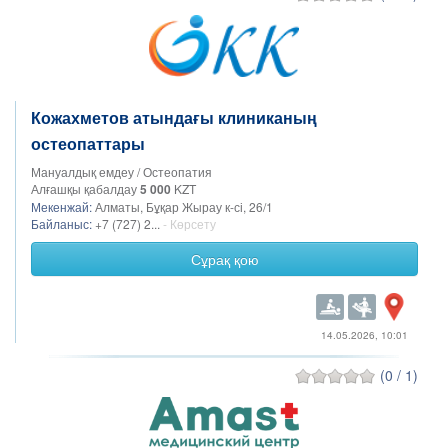
Кожахметов атындағы клиниканың
остеопаттары
Мануалдық емдеу / Остеопатия
Алғашқы қабалдау
5 000
KZT
Мекенжай:
Алматы, Бұқар Жырау к-сі, 26/1
Байланыс:
+7 (727) 2...
- Көрсету
Сұрақ қою
14.05.2026, 10:01
(0 / 1)