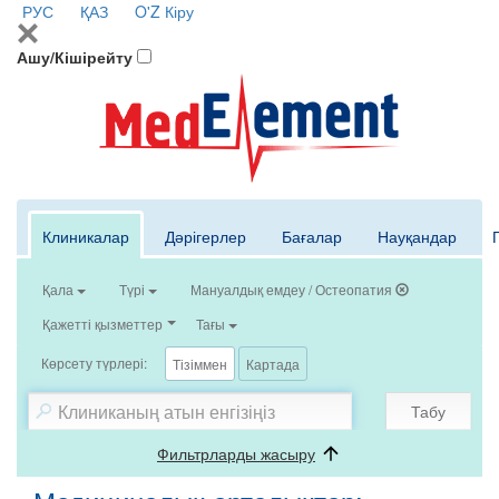
РУС
ҚАЗ
O'Z
Кіру
Ашу/Кішірейту
Клиникалар
Дәрігерлер
Бағалар
Науқандар
Қала
Түрі
Мануалдық емдеу / Остеопатия
Қажетті қызметтер
Тағы
Көрсету түрлері:
Тізіммен
Картада
Табу
Фильтрларды жасыру