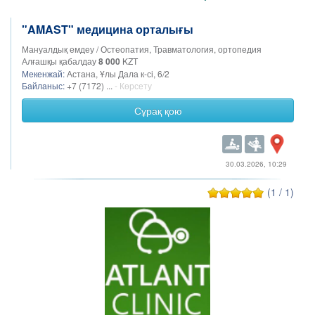
"AMAST" медицина орталығы
Мануалдық емдеу / Остеопатия, Травматология, ортопедия
Алғашқы қабалдау
8 000
KZT
Мекенжай:
Астана, Ұлы Дала к-сі, 6/2
Байланыс:
+7 (7172) ...
- Көрсету
Сұрақ қою
30.03.2026, 10:29
(1 / 1)