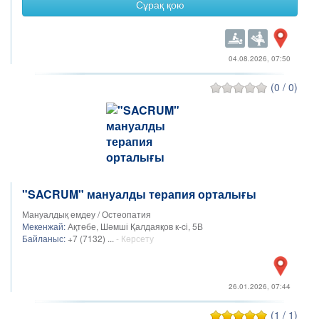
Сұрақ қою
04.08.2026, 07:50
(0 / 0)
"SACRUM" мануалды терапия орталығы
Мануалдық емдеу / Остеопатия
Мекенжай:
Ақтөбе, Шәмші Қалдаяқов к-ci, 5В
Байланыс:
+7 (7132) ...
- Көрсету
26.01.2026, 07:44
(1 / 1)