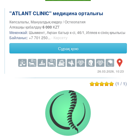
"ATLANT CLINIC" медицина орталығы
Көпсалалы, Мануалдық емдеу / Остеопатия
Алғашқы қабалдау
6 000
KZT
Мекенжай:
Шымкент, Ақпан батыр к-сі, 46/1, Иляев к-сінің қиылысы
Байланыс:
+7 701 250...
- Көрсету
Сұрақ қою
26.03.2026, 10:23
(1 / 1)