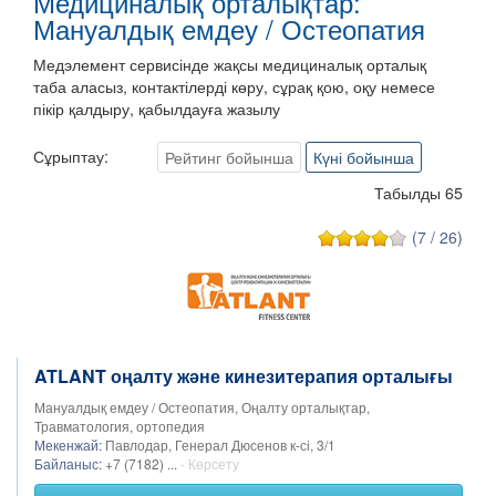
Медициналық орталықтар:
Мануалдық емдеу / Остеопатия
Медэлемент сервисінде жақсы медициналық орталық
таба аласыз, контактілерді көру, сұрақ қою, оқу немесе
пікір қалдыру, қабылдауға жазылу
Сұрыптау:
Рейтинг бойынша
Күні бойынша
Табылды 65
(7 / 26)
ATLANT оңалту және кинезитерапия орталығы
Мануалдық емдеу / Остеопатия, Оңалту орталықтар,
Травматология, ортопедия
Мекенжай:
Павлодар, Генерал Дюсенов к-сі, 3/1
Байланыс:
+7 (7182) ...
- Көрсету