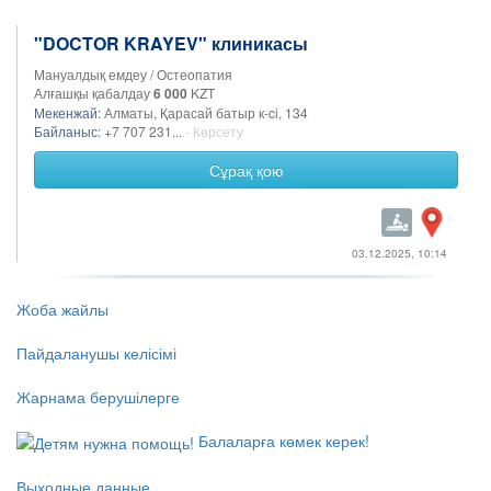
"DOCTOR KRAYEV" клиникасы
Мануалдық емдеу / Остеопатия
Алғашқы қабалдау
6 000
KZT
Мекенжай:
Алматы, Қарасай батыр к-ci, 134
Байланыс:
+7 707 231...
- Көрсету
Сұрақ қою
03.12.2025, 10:14
Жоба жайлы
Пайдаланушы келісімі
Жарнама берушілерге
Балаларға көмек керек!
Выходные данные