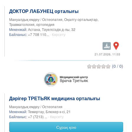
ДОКТОР ЛАБУНЕЦ орталығы
Мануалдық емдеу / Остеопатия, Оңалту орталықтар,
Травматология, ортопедия
Мекенжай:
Астана, Тәуелсіздік д-лы, 32
Байланыс:
+7 708 110...
- Көрсету
21.07.2026, 11:03
(0 / 0)
Дәрігер ТРЕТЬЯК медицина орталығы
Мануалдық емдеу / Остеопатия
Мекенжай:
Темиртау, Блюхер к-сі, 21
Байланыс:
+7 (7213) ...
- Көрсету
Сұрақ қою