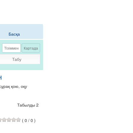
Басқа
Тізіммен
Картада
Табу
н
ұрақ қою, оқу
Табылды 2
(
0
/
0
)