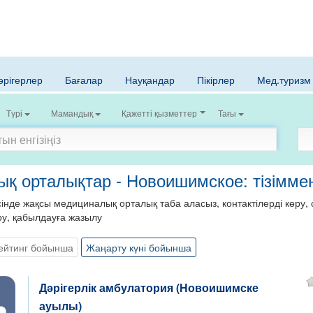
әрігерлер
Бағалар
Науқандар
Пікірлер
Мед.туризм
Түрі
Мамандық
Қажетті қызметтер
Тағы
қ орталықтар - Новоишимское: тізімме
нде жақсы медициналық орталық таба аласыз, контактілерді көру, с
ру, қабылдауға жазылу
ейтинг бойынша
Жаңарту күні бойынша
Дәрігерлік амбулатория (Новоишимске
ауылы)