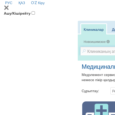
РУС
ҚАЗ
O'Z
Кіру
Ашу/Кішірейту
Клиникалар
Д
Новоишимское
Медициналы
Медэлемент сервисі
немесе пікір қалды
Сұрыптау:
Р