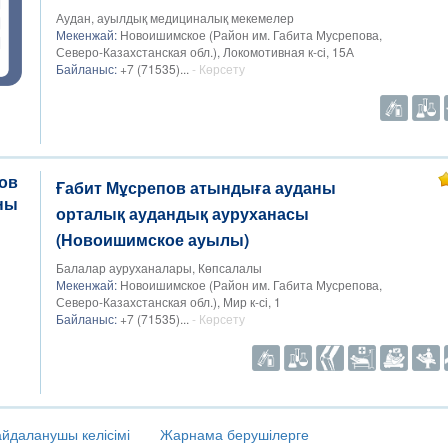
Аудан, ауылдық медициналық мекемелер
Мекенжай:
Новоишимское (Район им. Габита Мусрепова,
Северо-Казахстанская обл.), Локомотивная к-сі, 15А
Байланыс:
+7 (71535)...
- Көрсету
Ғабит Мұсрепов атындыға ауданы
орталық аудандық ауруханасы
(Новоишимское ауылы)
Балалар ауруханалары, Көпсалалы
Мекенжай:
Новоишимское (Район им. Габита Мусрепова,
Северо-Казахстанская обл.), Мир к-сі, 1
Байланыс:
+7 (71535)...
- Көрсету
йдаланушы келісімі
Жарнама берушілерге