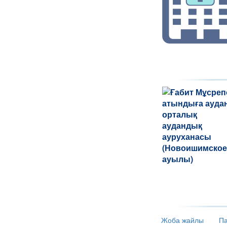
Жоба жайлы
Па