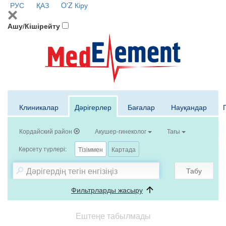
РУС
ҚАЗ
O'Z
Кіру
Ашу/Кішірейту
Клиникалар
Дәрігерлер
Бағалар
Науқандар
Кордайский район
Акушер-гинеколог
Тағы
Көрсету түрлері:
Тізіммен
Картада
Табу
Фильтрларды жасыру
Ештеңе табылмады