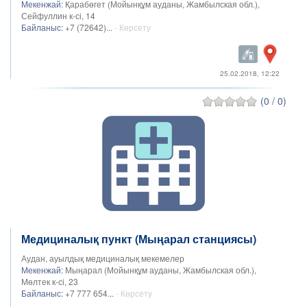
Мекенжай:
Қарабөгет (Мойынқұм ауданы, Жамбылская обл.),
Сейфуллин к-сі, 14
Байланыс:
+7 (72642)...
- Көрсету
25.02.2018, 12:22
(0 / 0)
Медициналық пункт (Мыңарал станциясы)
Аудан, ауылдық медициналық мекемелер
Мекенжай:
Мыңарал (Мойынқұм ауданы, Жамбылская обл.),
Мөлтек к-сі, 23
Байланыс:
+7 777 654...
- Көрсету