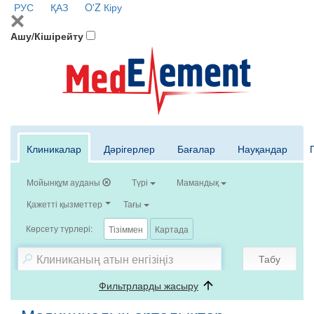
РУС
ҚАЗ
O'Z
Кіру
Ашу/Кішірейту
Клиникалар
Дәрігерлер
Бағалар
Науқандар
Мойынқұм ауданы
Түрі
Мамандық
Қажетті қызметтер
Тағы
Көрсету түрлері:
Тізіммен
Картада
Табу
Фильтрларды жасыру