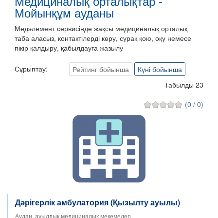
Медициналық орталықтар -
Мойынқұм ауданы
Медэлемент сервисінде жақсы медициналық орталық
таба аласыз, контактілерді көру, сұрақ қою, оқу немесе
пікір қалдыру, қабылдауға жазылу
Сұрыптау:
Рейтинг бойынша
Күні бойынша
Табылды 23
(0 / 0)
Дәрігерлік амбулатория (Қызылту ауылы)
Аудан, ауылдық медициналық мекемелер