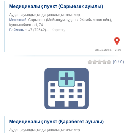
Медициналық пункт (Сарыөзек ауылы)
Аудан, ауылдық медициналық мекемелер
Мекенжай:
Сарыөзек (Мойынқұм ауданы, Жамбылская обл.),
Қуанышбаев к-сі, 74
Байланыс:
+7 (72642)...
- Көрсету
25.02.2018, 12:30
(0 / 0)
Медициналық пункт (Қарабөгет ауылы)
Аудан, ауылдық медициналық мекемелер