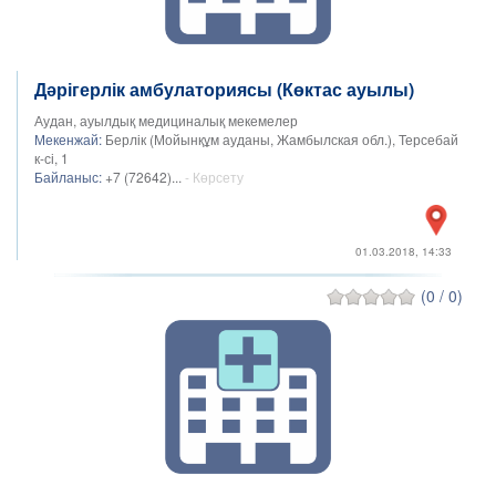
Дәрігерлік амбулаториясы (Көктас ауылы)
Аудан, ауылдық медициналық мекемелер
Мекенжай:
Берлік (Мойынқұм ауданы, Жамбылская обл.), Терсебай
к-сі, 1
Байланыс:
+7 (72642)...
- Көрсету
01.03.2018, 14:33
(0 / 0)