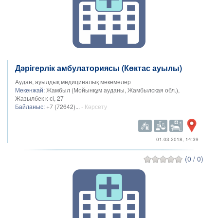
Дәрігерлік амбулаториясы (Көктас ауылы)
Аудан, ауылдық медициналық мекемелер
Мекенжай:
Жамбыл (Мойынқұм ауданы, Жамбылская обл.),
Жазылбек к-сі, 27
Байланыс:
+7 (72642)...
- Көрсету
01.03.2018, 14:39
(0 / 0)