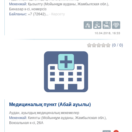
Мекенжай:
Қызылту (Мойынқұм ауданы, Жамбылская обл.),
Биназар к-сі, номерсіз
Байланыс:
+7 (72642)...
- Көрсету
10.04.2018, 16:33
(0 / 0)
Медициналық пункт (Абай ауылы)
Аудан, ауылдық медициналық мекемелер
Мекенжай:
Кияхты (Мойынқұм ауданы, Жамбылская обл.),
Вокзальная к-сі, 26А