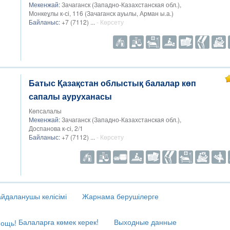
Мекенжай:
Зачаганск (Западно-Казахстанская обл.),
Монкеұлы к-сі, 116 (Зачаганск ауылы, Арман ы.а.)
Байланыс:
+7 (7112) ...
- Көрсету
Батыс Қазақстан облыстық балалар көп
сапалы ауруханасы
Көпсалалы
Мекенжай:
Зачаганск (Западно-Казахстанская обл.),
Доспанова к-сі, 2/1
Байланыс:
+7 (7112) ...
- Көрсету
йдаланушы келісімі
Жарнама берушілерге
Балаларға көмек керек!
Выходные данные