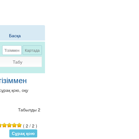
Басқа
Тізіммен
Картада
Табу
тізіммен
ұрақ қою, оқу
Табылды 2
(
2
/
2
)
Сұрақ қою