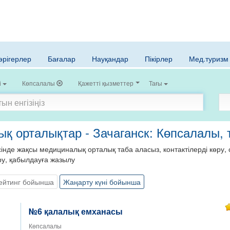
әрігерлер
Бағалар
Науқандар
Пікірлер
Мед.туризм
і
Көпсалалы
Қажетті қызметтер
Тағы
қ орталықтар - Зачаганск: Көпсалалы, 
нде жақсы медициналық орталық таба аласыз, контактілерді көру, с
ру, қабылдауға жазылу
ейтинг бойынша
Жаңарту күні бойынша
№6 қалалық емханасы
Көпсалалы