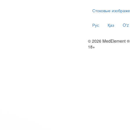
Стоковые изображе
Рус
Қаз
O'z
© 2026 MedElement ®
18+