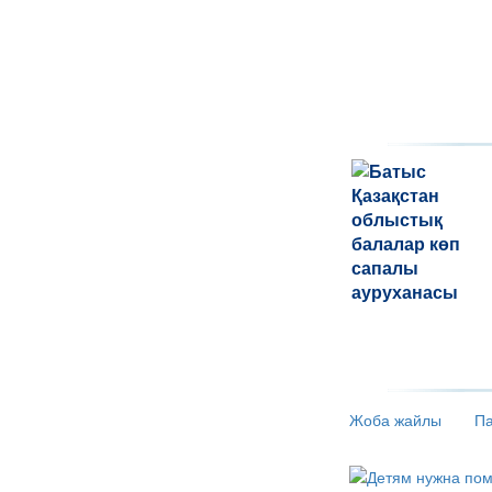
Жоба жайлы
Па