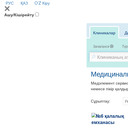
РУС
ҚАЗ
O'Z
Кіру
Ашу/Кішірейту
Клиникалар
Д
Зачаганск
Түр
Медициналы
Медэлемент сервисі
немесе пікір қалды
Сұрыптау:
Р