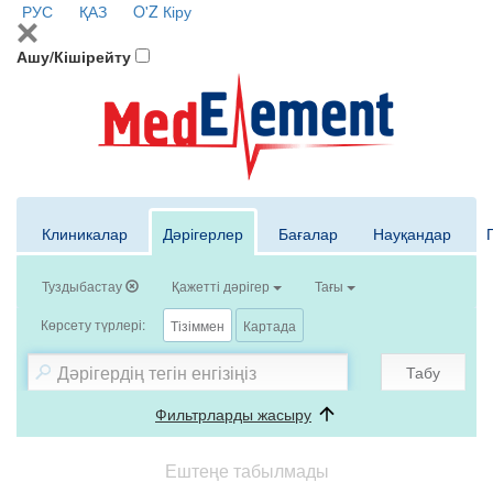
РУС
ҚАЗ
O'Z
Кіру
Ашу/Кішірейту
Клиникалар
Дәрігерлер
Бағалар
Науқандар
Туздыбастау
Қажетті дәрігер
Тағы
Көрсету түрлері:
Тізіммен
Картада
Табу
Фильтрларды жасыру
Ештеңе табылмады